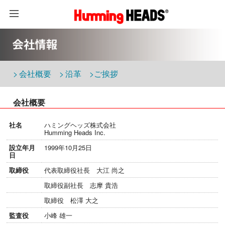
> 会社概要
> 沿革
>ご挨拶
会社概要
社名
ハミングヘッズ株式会社
Humming Heads Inc.
設立年月
1999年10月25日
日
取締役
代表取締役社長 大江 尚之
取締役副社長 志摩 貴浩
取締役 松澤 大之
監査役
小峰 雄一