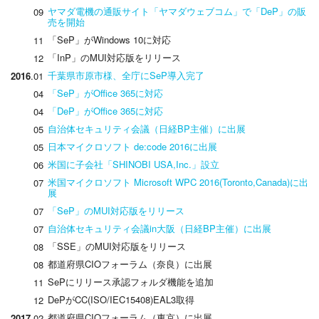
ヤマダ電機の通販サイト「ヤマダウェブコム」で「DeP」の販
09
売を開始
「SeP」がWindows 10に対応
11
「InP」のMUI対応版をリリース
12
千葉県市原市様、全庁にSeP導入完了
2016
.01
「SeP」がOffice 365に対応
04
「DeP」がOffice 365に対応
04
自治体セキュリティ会議（日経BP主催）に出展
05
日本マイクロソフト de:code 2016に出展
05
米国に子会社「SHINOBI USA,Inc.」設立
06
米国マイクロソフト Microsoft WPC 2016(Toronto,Canada)に出
07
展
「SeP」のMUI対応版をリリース
07
自治体セキュリティ会議in大阪（日経BP主催）に出展
07
「SSE」のMUI対応版をリリース
08
都道府県CIOフォーラム（奈良）に出展
08
SePにリリース承認フォルダ機能を追加
11
DePがCC(ISO/IEC15408)EAL3取得
12
都道府県CIOフォーラム（東京）に出展
2017
.02