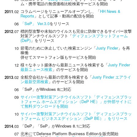
ム・携帯電話の無償価格比較検索サービスを開始
コラムページをリニューアルオープンし、「
HH News &
2011
.02
Reports
」として記事・動画の配信を開始
「SeP」 Ver.3.0
をリリース
06
標的型攻撃や未知のウイルスも完全に防御できるサイバー攻撃
2012
.07
対策アンチウイルスソフト「
ディフェンスプラットフォーム
(DeP)
」をリリース
節電のために休止していた検索エンジン「
Justy Finder
」を再
10
稼働
併せてスマートフォン版もサービスを開始
様々なネット媒体から最新ニュースを検索する「
Justy Finder
12
最新ニュース検索
」のサービスを開始
全航空会社から最新の空席を検索する「
Justy Finder エアライ
2013
.02
ン最新空席検索
」のサービスを開始
「SeP」がWindows 8に対応
06
サイバー攻撃対策アンチウイルスソフト「ディフェンスプラッ
09
トフォーム ホームエディション（DeP HE）」が外部サイトに
て無料ダウンロードを開始
サイバー攻撃対策アンチウイルスソフト「ディフェンスプラッ
10
トフォーム ビジネスエディション（DeP BE）」をリリース
「DeP」「SeP」がWindows 8.1に対応
2014
.03
北米にてDefense Platform Business Editionを販売開始
07