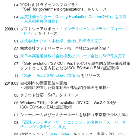
官公庁向けライセンスプログラム
04
「SeP for government organizations」をリリース
品質評価センター「Quality Evaluation Center(QEC)」を開設
04
（東京都中央区月島）
ソフトウェアロボット「
インテリジェンスプラットフォーム
2009
.01
（InP）
」をリリース
株式会社ヤクルト本社様、全社にSeP導入完了
01
株式会社ファミリーマート様、全社にSeP導入完了
02
東日本高速道路株式会社様及びグループ会社にSeP導入完了
02
「SeP evolution /SV CC」Ver.1.9.47.4が総合的な情報漏洩対策
07
ソフトとして国内初となるISO/IEC15408 EAL3認証取得
「SeP」 Ver.2.0 Windows 7対応版
をリリース
11
自社制作の動画配信を開始
2010
.03
～地域に密着した特集動画や製品紹介動画を掲載～
クラウド対応「SeP」をリリース
05
Windows 7対応「SeP evolution /SV CC」Ver.2.0.9.4が
06
ISO/IEC15408 EAL3認証取得
ショールーム及びセミナールームを移転（東京都中央区月島）
07
「高速フルテキストサーチエンジン」の名称を「スーパーサー
08
チエンジン(SSE)」に変更
検索エンジン「
Justy Finder
」をリリース、家電・PC・ゲー
09