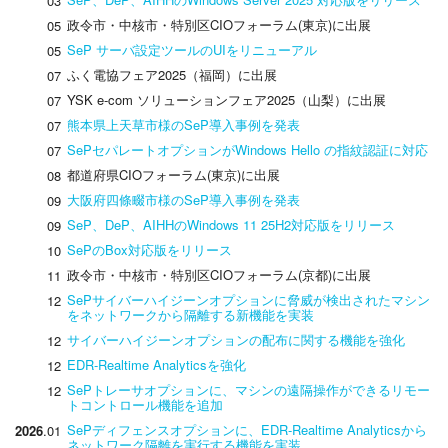
03
政令市・中核市・特別区CIOフォーラム(東京)に出展
05
SeP サーバ設定ツールのUIをリニューアル
05
ふく電協フェア2025（福岡）に出展
07
YSK e-com ソリューションフェア2025（山梨）に出展
07
熊本県上天草市様のSeP導入事例を発表
07
SePセパレートオプションがWindows Hello の指紋認証に対応
07
都道府県CIOフォーラム(東京)に出展
08
大阪府四條畷市様のSeP導入事例を発表
09
SeP、DeP、AIHHのWindows 11 25H2対応版をリリース
09
SePのBox対応版をリリース
10
政令市・中核市・特別区CIOフォーラム(京都)に出展
11
SePサイバーハイジーンオプションに脅威が検出されたマシン
12
をネットワークから隔離する新機能を実装
サイバーハイジーンオプションの配布に関する機能を強化
12
EDR-Realtime Analyticsを強化
12
SePトレーサオプションに、マシンの遠隔操作ができるリモー
12
トコントロール機能を追加
SePディフェンスオプションに、EDR-Realtime Analyticsから
2026
.01
ネットワーク隔離を実行する機能を実装