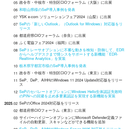
政令市・中核市・特別区CIOフォーラム（大阪）に出展
05
和歌山県様のSeP導入事例を発表
06
YSK e-com ソリューションフェア2024（山梨）に出展
07
SePの「新しいOutlook」（Outlook for Windows）対応版をリ
07
リース
都道府県CIOフォーラム（奈良）に出展
08
ふく電協フェア2024（福岡）に出展
08
SePトレーサオプションに不審な動きを検知・防御して、EDR
08
からヘルプデスクまで情シスをサポートする新機能「EDR-
Realtime Analytics」を実装
栃木県宇都宮市様のSeP導入事例を発表
10
政令市・中核市・特別区CIOフォーラム（東京）に出展
11
SeP、DeP、AIHHのWindows 11 2024 Update対応版をリリー
11
ス
SePのセパレートオプションにWindows Hello生体認証失敗時
12
のPINへの回避を止め多要素認証を実現する新機能を実装
SePのOffice 2024対応版をリリース
2025
.02
都道府県CIOフォーラム（東京）に出展
02
サイバーハイジーンオプションにMicrosoft Defender定義ファ
03
イルの自動更新、スキャンなどができる機能を追加
SeP、DeP、AIHHのWindows Server 2025 対応版をリリース