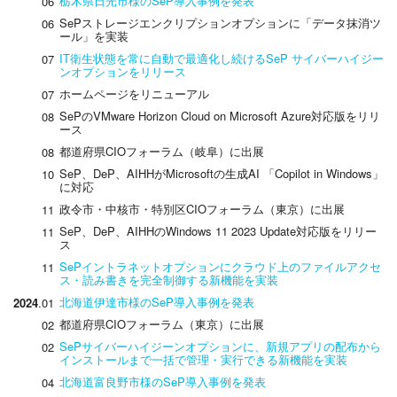
栃木県日光市様のSeP導入事例を発表
06
SePストレージエンクリプションオプションに「データ抹消ツ
06
ール」を実装
IT衛生状態を常に自動で最適化し続けるSeP サイバーハイジー
07
ンオプションをリリース
ホームページをリニューアル
07
SePのVMware Horizon Cloud on Microsoft Azure対応版をリリ
08
ース
都道府県CIOフォーラム（岐阜）に出展
08
SeP、DeP、AIHHがMicrosoftの生成AI 「Copilot in Windows」
10
に対応
政令市・中核市・特別区CIOフォーラム（東京）に出展
11
SeP、DeP、AIHHのWindows 11 2023 Update対応版をリリー
11
ス
SePイントラネットオプションにクラウド上のファイルアクセ
11
ス・読み書きを完全制御する新機能を実装
北海道伊達市様のSeP導入事例を発表
2024
.01
都道府県CIOフォーラム（東京）に出展
02
SePサイバーハイジーンオプションに、新規アプリの配布から
02
インストールまで一括で管理・実行できる新機能を実装
北海道富良野市様のSeP導入事例を発表
04