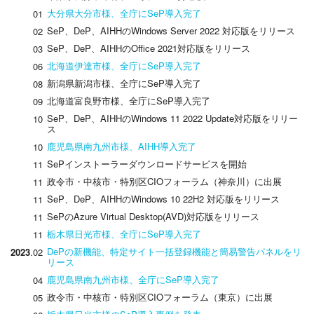
大分県大分市様、全庁にSeP導入完了
01
SeP、DeP、AIHHのWindows Server 2022 対応版をリリース
02
SeP、DeP、AIHHのOffice 2021対応版をリリース
03
北海道伊達市様、全庁にSeP導入完了
06
新潟県新潟市様、全庁にSeP導入完了
08
北海道富良野市様、全庁にSeP導入完了
09
SeP、DeP、AIHHのWindows 11 2022 Update対応版をリリー
10
ス
鹿児島県南九州市様、AIHH導入完了
10
SePインストーラーダウンロードサービスを開始
11
政令市・中核市・特別区CIOフォーラム（神奈川）に出展
11
SeP、DeP、AIHHのWindows 10 22H2 対応版をリリース
11
SePのAzure Virtual Desktop(AVD)対応版をリリース
11
栃木県日光市様、全庁にSeP導入完了
11
DePの新機能、特定サイト一括登録機能と簡易警告パネルをリ
2023
.02
リース
鹿児島県南九州市様、全庁にSeP導入完了
04
政令市・中核市・特別区CIOフォーラム（東京）に出展
05