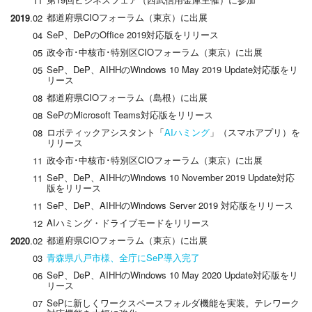
11
都道府県CIOフォーラム（東京）に出展
2019
.02
SeP、DePのOfﬁce 2019対応版をリリース
04
政令市･中核市･特別区CIOフォーラム（東京）に出展
05
SeP、DeP、AIHHのWindows 10 May 2019 Update対応版をリ
05
リース
都道府県CIOフォーラム（島根）に出展
08
SePのMicrosoft Teams対応版をリリース
08
ロボティックアシスタント「
AIハミング
」（スマホアプリ）を
08
リリース
政令市･中核市･特別区CIOフォーラム（東京）に出展
11
SeP、DeP、AIHHのWindows 10 November 2019 Update対応
11
版をリリース
SeP、DeP、AIHHのWindows Server 2019 対応版をリリース
11
AIハミング・ドライブモードをリリース
12
都道府県CIOフォーラム（東京）に出展
2020
.02
青森県八戸市様、全庁にSeP導入完了
03
SeP、DeP、AIHHのWindows 10 May 2020 Update対応版をリ
06
リース
SePに新しくワークスペースフォルダ機能を実装。テレワーク
07