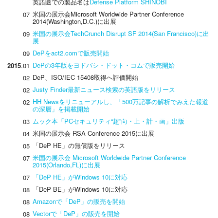
英語圏での製品名は
Defense Platform SHINOBI
米国の展示会Microsoft Worldwide Partner Conference
07
2014(Washington,D.C.)に出展
米国の展示会TechCrunch Disrupt SF 2014(San Francisco)に出
09
展
DePをact2.comで販売開始
09
DePの3年版をヨドバシ・ドット・コムで販売開始
2015
.01
DeP、ISO/IEC 15408取得へ評価開始
02
Justy Finder最新ニュース検索の英語版をリリース
02
HH Newsをリニューアルし、「500万記事の解析でみえた報道
02
の深層」を掲載開始
ムック本「PCセキュリティ“超”向・上・計・画」出版
03
米国の展示会 RSA Conference 2015に出展
04
「DeP HE」の無償版をリリース
05
米国の展示会 Microsoft Worldwide Partner Conference
07
2015(Orlando,FL)に出展
「DeP HE」がWindows 10に対応
07
「DeP BE」がWindows 10に対応
08
Amazonで「DeP」の販売を開始
08
Vectorで「DeP」の販売を開始
08