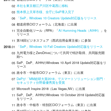
本社を東京都江戸川区中葛西に移転
02
熊本県上天草市様、全庁にSeP導入完了
03
「SeP」Windows 10 Creators Update対応版をリリース
06
都道府県CIOフォーラム（北海道）に出展
08
完全自動化ツール（RPA）「
AI Humming Heads（AIHH）
」を
11
リリース
第18回ビジネスフェア（西武信用金庫主催）に参加
11
「SeP」Windows 10 Fall Creators Update対応版をリリース
2018
.01
九州電力様とZeroDriveについて共同で特許取得、共同販売開
03
始へ
SeP、DeP、AIHHのWindows 10 April 2018 Update対応版をリ
05
リース
政令市・中核市CIOフォーラム（東京）に出展
05
DePが「MM総研大賞2018」でスマートソリューション部門・
07
セキュリティ分野最優秀賞を受賞
Microsoft Inspire 2018（Las Vegas,NV）に出展
07
SeP、DeP、AIHHのWindows 10 October 2018 Update対応版
11
をリリース
政令市・中核市・特別区CIOフォーラム（東京）に出展
11
第19回ビジネスフェア（西武信用金庫主催）に参加