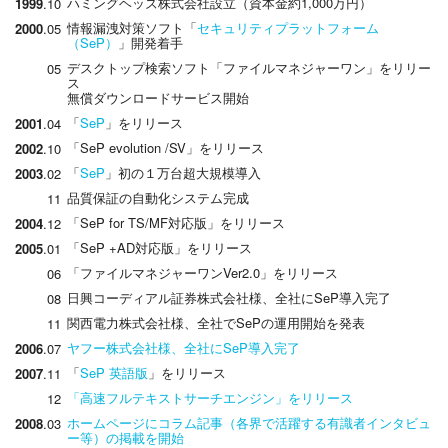
ハミングヘッズ株式会社設立（資本金約1,000万円）
1999
.10
情報漏洩対策ソフト「
セキュリティプラットフォーム
2000
.05
（SeP）
」開発着手
デスクトップ検索ソフト「ファイルマネジャーワン」をリリー
05
ス
無償ダウンロードサービス開始
「
SeP
」をリリース
2001
.04
「SeP evolution /SV」をリリース
2002
.10
「
SeP
」初の１万台超大規模導入
2003
.02
品質保証の自動化システム完成
11
「SeP for TS/MF対応版」をリリース
2004
.12
「SeP +AD対応版」をリリース
2005
.01
「ファイルマネジャーワンVer2.0」をリリース
06
日興コーディアル証券株式会社様、全社にSeP導入完了
08
関西電力株式会社様、全社でSePの運用開始を発表
11
ヤフー株式会社様、全社にSeP導入完了
2006
.07
「
SeP 英語版
」をリリース
2007
.11
「高速フルテキストサーチエンジン」をリリース
12
ホームページにコラム記事（各界で活躍する有識者インタビュ
2008
.03
ー等）の掲載を開始