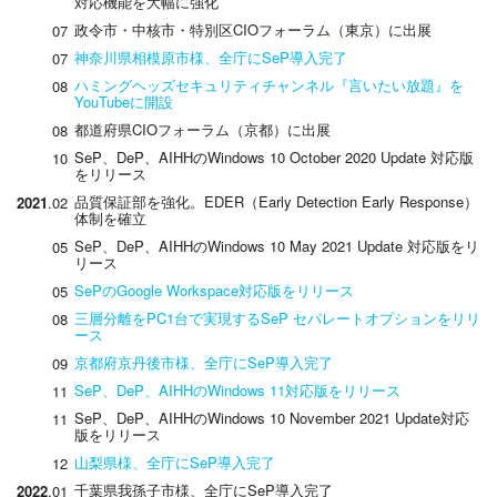
対応機能を大幅に強化
政令市・中核市・特別区CIOフォーラム（東京）に出展
07
神奈川県相模原市様、全庁にSeP導入完了
07
ハミングヘッズセキュリティチャンネル『言いたい放題』を
08
YouTubeに開設
都道府県CIOフォーラム（京都）に出展
08
SeP、DeP、AIHHのWindows 10 October 2020 Update 対応版
10
をリリース
品質保証部を強化。EDER（Early Detection Early Response）
2021
.02
体制を確立
SeP、DeP、AIHHのWindows 10 May 2021 Update 対応版をリ
05
リース
SePのGoogle Workspace対応版をリリース
05
三層分離をPC1台で実現するSeP セパレートオプションをリリ
08
ース
京都府京丹後市様、全庁にSeP導入完了
09
SeP、DeP、AIHHのWindows 11対応版をリリース
11
SeP、DeP、AIHHのWindows 10 November 2021 Update対応
11
版をリリース
山梨県様、全庁にSeP導入完了
12
千葉県我孫子市様、全庁にSeP導入完了
2022
.01