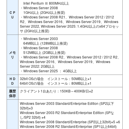
Intel Pentium Ⅲ 800MHz以上
・Windows Server 2008
ＣＰ
1GHz以上 (2GHz以上推奨)
Ｕ
・Windows Server 2008 R21、Windows Server 2012 / 2012
R2、Windows Server 2016、Windows Server 2019、Windows
Server 2022, Windows Server 2025: 1.4GHz以上のx64プロセッ
サ (2GHz以上推奨)
・Windows Server 2003
64MB以上 (128MB以上推奨)
・Windows Server 2008
メモ
512MB以上 (2GB以上推奨)
リ
・Windows Server 2008 R2、Windows Server 2012 / 2012 R2、
Windows Server 2016、Windows Server 2019、Windows
Server 2022: 2GB以上
・Windows Server 2025 ： 4GB以上
ＨＤ
32bit OSの場合 インストール：50MB以上※1
Ｄ
64bit OSの場合 インストール：80MB以上※1
履歴
クライアント1台あたり：150KB～400KB/日※2
保存
Windows Server 2003 Standard/Enterprise Edition (SP2以下
32bit)※3
Windows Server 2003 R2 Standard/Enterprise Edition (SPな
し/SP2 32bit) ※4
Windows Server 2008 Standard/Enterprise (SP2以上32bit)※5 ※6
Windows Server 2008 R2 Standard/Enterprise (SP1以上64bit)