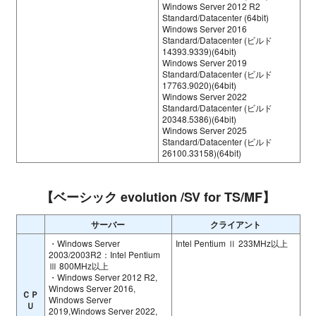
Windows Server 2012 R2
Standard/Datacenter (64bit)
Windows Server 2016
Standard/Datacenter (ビルド
14393.9339)(64bit)
Windows Server 2019
Standard/Datacenter (ビルド
17763.9020)(64bit)
Windows Server 2022
Standard/Datacenter (ビルド
20348.5386)(64bit)
Windows Server 2025
Standard/Datacenter (ビルド
26100.33158)(64bit)
【ベーシック evolution /SV for TS/MF】
サーバー
クライアント
・Windows Server
Intel Pentium Ⅱ 233MHz以上
2003/2003R2：Intel Pentium
Ⅲ 800MHz以上
・Windows Server 2012 R2,
Windows Server 2016,
ＣＰ
Windows Server
Ｕ
2019,Windows Server 2022,