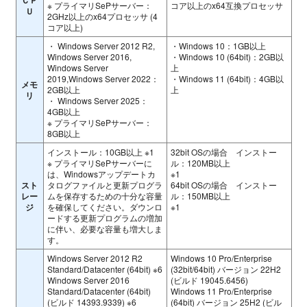
※ プライマリSePサーバー：
コア以上のx64互換プロセッサ
Ｕ
2GHz以上のx64プロセッサ (4
コア以上)
・ Windows Server 2012 R2,
・Windows 10：1GB以上
Windows Server 2016,
・Windows 10 (64bit)：2GB以
Windows Server
上
2019,Windows Server 2022：
・Windows 11 (64bit)：4GB以
メモ
2GB以上
上
リ
・ Windows Server 2025：
4GB以上
※ プライマリSePサーバー：
8GB以上
インストール：10GB以上 ※1
32bit OSの場合 インストー
※ プライマリSePサーバーに
ル：120MB以上
は、Windowsアップデートカ
※1
スト
タログファイルと更新プログラ
64bit OSの場合 インストー
レー
ムを保存するための十分な容量
ル：150MB以上
ジ
を確保してください。ダウンロ
※1
ードする更新プログラムの増加
に伴い、必要な容量も増大しま
す。
Windows Server 2012 R2
Windows 10 Pro/Enterprise
Standard/Datacenter (64bit) ※6
(32bit/64bit) バージョン 22H2
Windows Server 2016
(ビルド 19045.6456)
Standard/Datacenter (64bit)
Windows 11 Pro/Enterprise
(ビルド 14393.9339) ※6
(64bit) バージョン 25H2 (ビル