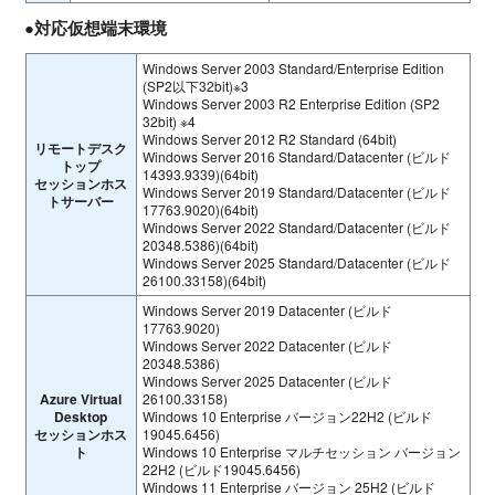
●対応仮想端末環境
Windows Server 2003 Standard/Enterprise Edition
(SP2以下32bit)※3
Windows Server 2003 R2 Enterprise Edition (SP2
32bit) ※4
Windows Server 2012 R2 Standard (64bit)
リモートデスク
Windows Server 2016 Standard/Datacenter (ビルド
トップ
14393.9339)(64bit)
セッションホス
Windows Server 2019 Standard/Datacenter (ビルド
トサーバー
17763.9020)(64bit)
Windows Server 2022 Standard/Datacenter (ビルド
20348.5386)(64bit)
Windows Server 2025 Standard/Datacenter (ビルド
26100.33158)(64bit)
Windows Server 2019 Datacenter (ビルド
17763.9020)
Windows Server 2022 Datacenter (ビルド
20348.5386)
Windows Server 2025 Datacenter (ビルド
Azure Virtual
26100.33158)
Desktop
Windows 10 Enterprise バージョン22H2 (ビルド
セッションホス
19045.6456)
ト
Windows 10 Enterprise マルチセッション バージョン
22H2 (ビルド19045.6456)
Windows 11 Enterprise バージョン 25H2 (ビルド