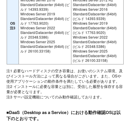
Standard/Datacenter (64bit) (ビ
Standard/Datacenter (64bit)
ルド 14393.9339)
Windows Server 2016
Windows Server 2019
Standard/Datacenter (64bit)
Standard/Datacenter (64bit) (ビ
(ビルド 14393.9339)
OS
ルド 17763.9020)
Windows Server 2019
注3
Windows Server 2022
Standard/Datacenter (64bit)
Standard/Datacenter (64bit) (ビ
(ビルド 17763.9020)
ルド 20348.5386)
Windows Server 2022
Windows Server 2025
Standard/Datacenter (64bit)
Standard/Datacenter (64bit) (ビ
(ビルド 20348.5386)
ルド 26100.33158)
Windows Server 2025
Standard/Datacenter (64bit)
(ビルド 26100.33158)
注1 必要なハードディスクの空き容量は、お使いのシステム環境、及
びインストール方法によって異なる場合がございます。また、OSや
使用アプリケーションの動作条件を満たしている必要があります。
注2 インストールに必要な容量とは別に、受信した履歴を保存する容
量が必要となります。
注3 サーバ設定機能についてのみ動作確認しております。
■DaaS（Desktop as a Service）における動作確認OSは以
下のとおりです。