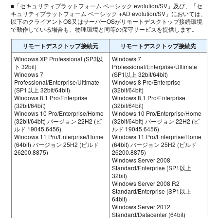
■「セキュリティプラットフォーム ベーシック evolution/SV」及び、「セ
キュリティプラットフォーム ベーシック +AD evolution/SV」においては、
以下のクライアントOS又はサーバーOSがリモートデスクトップ接続環境
で動作している場合も、物理環境と同等の保守サービスを提供します。
リモートデスクトップ接続元
リモートデスクトップ接続先
Windows XP Professional (SP3以
Windows 7
下 32bit)
Professional/Enterprise/Ultimate
Windows 7
(SP1以上 32bit/64bit)
Professional/Enterprise/Ultimate
Windows 8 Pro/Enterprise
(SP1以上 32bit/64bit)
(32bit/64bit)
Windows 8.1 Pro/Enterprise
Windows 8.1 Pro/Enterprise
(32bit/64bit)
(32bit/64bit)
Windows 10 Pro/Enterprise/Home
Windows 10 Pro/Enterprise/Home
(32bit/64bit) バージョン 22H2 (ビ
(32bit/64bit) バージョン 22H2 (ビ
ルド 19045.6456)
ルド 19045.6456)
Windows 11 Pro/Enterprise/Home
Windows 11 Pro/Enterprise/Home
(64bit) バージョン 25H2 (ビルド
(64bit) バージョン 25H2 (ビルド
26200.8875)
26200.8875)
Windows Server 2008
Standard/Enterprise (SP1以上
32bit)
Windows Server 2008 R2
Standard/Enterprise (SP1以上
64bit)
Windows Server 2012
Standard/Datacenter (64bit)