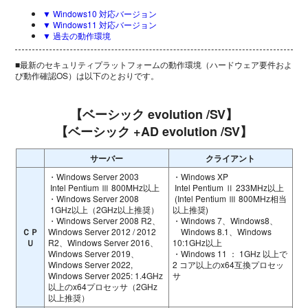
▼ Windows10 対応バージョン
▼ Windows11 対応バージョン
▼ 過去の動作環境
■最新のセキュリティプラットフォームの動作環境（ハードウェア要件およ
び動作確認OS）は以下のとおりです。
【ベーシック evolution /SV】
【ベーシック +AD evolution /SV】
サーバー
クライアント
・Windows Server 2003
・Windows XP
Intel Pentium Ⅲ 800MHz以上
Intel Pentium Ⅱ 233MHz以上
・Windows Server 2008
(Intel Pentium Ⅲ 800MHz相当
1GHz以上（2GHz以上推奨）
以上推奨)
・Windows Server 2008 R2、
・Windows 7、Windows8、
ＣＰ
Windows Server 2012 / 2012
Windows 8.1、Windows
Ｕ
R2、Windows Server 2016、
10:1GHz以上
Windows Server 2019、
・Windows 11 ： 1GHz 以上で
Windows Server 2022,
2 コア以上のx64互換プロセッ
Windows Server 2025: 1.4GHz
サ
以上のx64プロセッサ（2GHz
以上推奨）