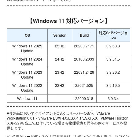
【Windows 11 対応バージョン】
対応SePバージョ
OS
Version
Build
ン※
Windows 11 2025
25H2
26200.7171
3.9.63.3
Update
Windows 11 2024
24H2
26100.2033
3.9.51.5
Update
Windows 11 2023
23H2
22631.2428
3.9.36.2
Update
Windows 11 2022
22H2
22621.525
3.9.19.5
Update
Windows 11
22000.318
3.9.3.4
■各製品においてクライアントOS又はサーバーOSが、VMware
Workstation 6.01・VMware ESXi 4.0/ESX 4.1/ESXi 5.0、VMware Horizon
6.0(※22)相当上で動作している場合も物理環境と同等の保守サービスを提
供します。
※1 必要なハードディスクの空き容量は、お使いのシステム環境、及びイン