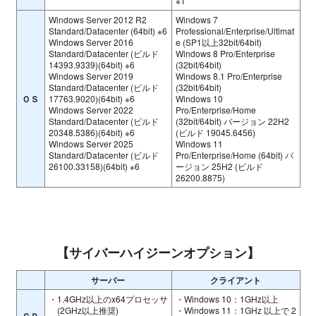
※1
Windows Server 2012 R2
Windows 7
Standard/Datacenter (64bit) ※6
Professional/Enterprise/Ultimat
Windows Server 2016
e (SP1以上32bit/64bit)
Standard/Datacenter (ビルド
Windows 8 Pro/Enterprise
14393.9339)(64bit) ※6
(32bit/64bit)
Windows Server 2019
Windows 8.1 Pro/Enterprise
Standard/Datacenter (ビルド
(32bit/64bit)
ＯＳ
17763.9020)(64bit) ※6
Windows 10
Windows Server 2022
Pro/Enterprise/Home
Standard/Datacenter (ビルド
(32bit/64bit) バージョン 22H2
20348.5386)(64bit) ※6
(ビルド 19045.6456)
Windows Server 2025
Windows 11
Standard/Datacenter (ビルド
Pro/Enterprise/Home (64bit) バ
26100.33158)(64bit) ※6
ージョン 25H2 (ビルド
26200.8875)
【サイバーハイジーンオプション】
サーバー
クライアント
・1.4GHz以上のx64プロセッサ
・Windows 10：1GHz以上
(2GHz以上推奨)
・Windows 11：1GHz 以上で 2
ＣＰ