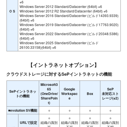
※6
Windows Server 2012 Standard/Datacenter (64bit) ※6
ＯＳ
Windows Server 2012 R2 Standard/Datacenter (64bit) ※6
Windows Server 2016 Standard/Datacenter (ビルド14393.9339)
(64bit) ※6
Windows Server 2019 Standard/Datacenter (ビルド17763.9020)
(64bit) ※6
Windows Server 2022 Standard/Datacenter (ビルド20348.5386)
(64bit) ※6
Windows Server 2025 Standard/Datacenter (ビルド
26100.33158)(64bit) ※6
【イントラネットオプション】
クラウドストレージに対するSePイントラネットの機能
Microsoft3
65
Google
SeP
SePイントラネッ
(OneDrive/
Workspac
Box
未対応スト
トの機能
SharePoin
e
レージ(※2)
t)
■evolution SV機能
○
○
○
○
○
○
○
○
URLで設定
組織の識別
組織の識別
組織の識別
組織の識別
可
不可
不可
不明