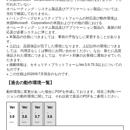
行われていない
オペレーティング・システム製品及びアプリケーション製品については、
当社で確認しておりません。
※ ハミングヘッズセキュリティプラットフォームの対応及び動作環境は、
米国Microsoft Corporationの米国およびその他の国における
オペレーティング・システム製品及びアプリケーション製品の、最新の対
応及び必要システムに準じます。
※ 本製品の仕様につきましては、事前の予告なしに変更することがありま
す。
※ 上記は、品質保証が完了した環境になります。上記以外の環境につきま
しては、代理店もしくは弊社にお問い合わせください。なお、新たに品質
保証された環境につきましては、サポート対象のお客様に通知させていた
だきます。
※ 掲載情報は、セキュリティプラットフォーム
Ver.3.9.75.3
以上についての
ものです。
※ この仕様は2026年7月現在のものです。
【過去の動作環境一覧】
動作環境に変更があった場合にPDFを作成しております。現在ご利用バー
ジョンの動作環境に関しては、それ以前で直近のPDFをご参照ください。
Ver
Ver
Ver
Ver
.
.
.
.
3.9
3.8
3.7
3.6
.…
.…
.…
.…