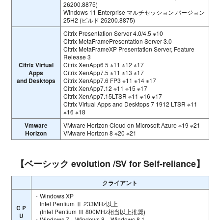
26200.8875)
Windows 11 Enterprise マルチセッション バージョン
25H2 (ビルド 26200.8875)
Citrix Presentation Server 4.0/4.5 ※10
Citrix MetaFramePresentation Server 3.0
Citrix MetaFrameXP Presentation Server, Feature
Release 3
Citrix Virtual
Citrix XenApp6 5 ※11 ※12 ※17
Apps
Citrix XenApp7.5 ※11 ※13 ※17
and Desktops
Citrix XenApp7.6 FP3 ※11 ※14 ※17
Citrix XenApp7.12 ※11 ※15 ※17
Citrix XenApp7.15LTSR ※11 ※16 ※17
Citrix Virtual Apps and Desktops 7 1912 LTSR ※11
※16 ※18
Vmware
VMware Horizon Cloud on Microsoft Azure ※19 ※21
Horizon
VMware Horizon 8 ※20 ※21
【ベーシック evolution /SV for Self-reliance】
クライアント
・Windows XP
Intel Pentium Ⅱ 233MHz以上
ＣＰ
(Intel Pentium Ⅲ 800MHz相当以上推奨)
Ｕ
・Windows 7、Windows 8、Windows 8.1