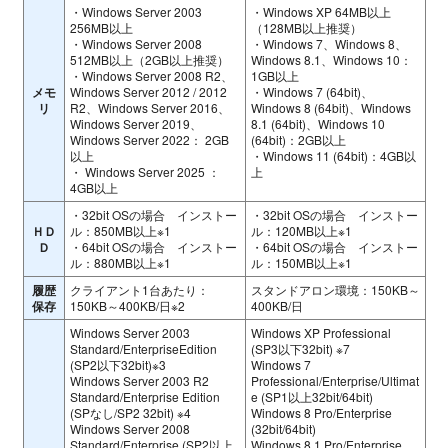
・Windows Server 2003
・Windows XP 64MB以上
256MB以上
（128MB以上推奨）
・Windows Server 2008
・Windows 7、Windows 8、
512MB以上（2GB以上推奨）
Windows 8.1、Windows 10：
・Windows Server 2008 R2、
1GB以上
メモ
Windows Server 2012 / 2012
・Windows 7 (64bit)、
リ
R2、Windows Server 2016、
Windows 8 (64bit)、Windows
Windows Server 2019、
8.1 (64bit)、Windows 10
Windows Server 2022： 2GB
(64bit)：2GB以上
以上
・Windows 11 (64bit)：4GB以
・ Windows Server 2025 ：
上
4GB以上
・32bit OSの場合 インストー
・32bit OSの場合 インストー
ＨＤ
ル：850MB以上※1
ル：120MB以上※1
Ｄ
・64bit OSの場合 インストー
・64bit OSの場合 インストー
ル：880MB以上※1
ル：150MB以上※1
履歴
クライアント1台あたり：
スタンドアロン環境：150KB～
保存
150KB～400KB/日※2
400KB/日
Windows Server 2003
Windows XP Professional
Standard/EnterpriseEdition
(SP3以下32bit) ※7
(SP2以下32bit)※3
Windows 7
Windows Server 2003 R2
Professional/Enterprise/Ultimat
Standard/Enterprise Edition
e (SP1以上32bit/64bit)
(SPなし/SP2 32bit) ※4
Windows 8 Pro/Enterprise
Windows Server 2008
(32bit/64bit)
Standard/Enterprise (SP2以上
Windows 8.1 Pro/Enterprise