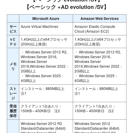
【ベーシック +AD evolution /SV】
Microsoft Azure
Amazon Web Services
サー
Azure Virtual Machines
Amazon Elastic Compute
ビス
Cloud (Amazon EC2)
vＣ
1.4GHz以上のx64プロセッサ
1.4GHz以上のx64プロセッサ
ＰＵ
(2GHz以上推奨)
(2GHz以上推奨)
・ Windows Server 2012 R2,
・ Windows Server 2012 R2,
Windows Server 2016,
Windows Server 2016,
Windows Server
Windows Server
メモ
2019,Windows Server 2022：
2019,Windows Server 2022：
リ
2GiB以上
2GiB以上
・ Windows Server 2025：
・ Windows Server 2025：
4GiB以上
4GiB以上
スト
インストール：880MB以上
インストール：880MB以上
レー
注1
注1
ジ
受信
クライアント1台あたり：
クライアント1台あたり：
履歴
150KB～400KB/日 注2
150KB～400KB/日 注2
保存
Windows Server 2012 R2
Windows Server 2012
Standard/Datacenter (64bit)
Standard/Datacenter (64bit)
Windows Server 2016
Windows Server 2012 R2