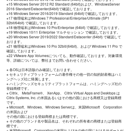
※15 Windows Server 2012 R2 Standard (64bit)および、WindowsServer
2016 Standard/Datacenter(64bit)で確認しております。
※16 Windows Server 2016/2019 Standard (64bit)で確認しております。
※17 物理端末はWindows 7 Professional/Enterprise/Ultimate (SP1
32bit/64bit) で確認しております。
※18 物理端末はWindows 10 Pro/Enterprise (64bit) で確認しております。
※19 Windows 10/11 Enterprise マルチセッション で確認しております。
※20 Windows Server 2019/2022 Standard/Datacenter (64bit) で確認して
おります。
※21 物理端末はWindows 10 Pro 32bit/(64bit)、および Windows 11 Pro で
確認しております。
※22 VMware App Volumesについても、動作確認しております。対象環境
等、詳細については、弊社までお問い合わせください。
※ 各OSは日本語版のみ確認しております。
※ セキュリティプラットフォームの著作権その他一切の知的財産権はハミ
ングヘッズ社に帰属します。
※ ハミングヘッズセキュリティプラットフォームは、ハミングヘッズ社の
登録商標です。
※ Citrix、 MetaFrame®、 XenApp、 Citrix Virtual Apps and Desktops は
Citrix Systems, Inc. の米国あるいはその他の国における商標又は登録商標
です。
※ Microsoft、Windows、Windows Serverは、米国Microsoft Corporation
の米国および
その他の国における登録商標または商標です。
※ その他のブランド名や製品名は、それぞれの所有者の商標または登録商
標です。
※ 米国Microsoft Corporationの米国およびその他の国におけるサポートが