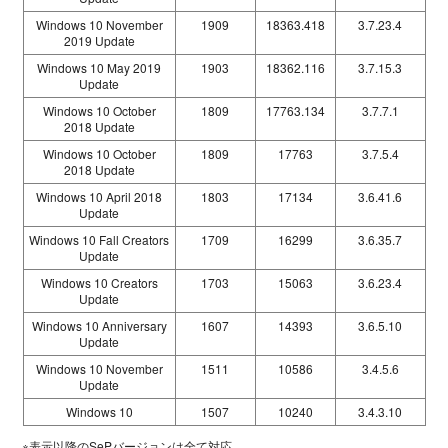
Windows 10 November
1909
18363.418
3.7.23.4
2019 Update
Windows 10 May 2019
1903
18362.116
3.7.15.3
Update
Windows 10 October
1809
17763.134
3.7.7.1
2018 Update
Windows 10 October
1809
17763
3.7.5.4
2018 Update
Windows 10 April 2018
1803
17134
3.6.41.6
Update
Windows 10 Fall Creators
1709
16299
3.6.35.7
Update
Windows 10 Creators
1703
15063
3.6.23.4
Update
Windows 10 Anniversary
1607
14393
3.6.5.10
Update
Windows 10 November
1511
10586
3.4.5.6
Update
Windows 10
1507
10240
3.4.3.10
※表示以降のSePバージョンは全て対応