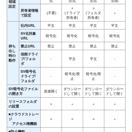
領域
設定
○
○
所有者情報
-(不要)
(ドライブ
(フォルダ
×
で設定
所有者)
所有者)
社内URL
平文
平文
平文
平文
SV化対象
暗号化
暗号化
暗号化
暗号化
URL
持ち
禁止URL
禁止
禁止
禁止
禁止
出し
信頼ドライ
時の
ブ/フォル
-
平文
平文
-
動作
ダ
SV暗号化
暗号化/禁
暗号化/禁
ドライブ/
-
-
止
止
フォルダ
SV暗号化ファイル
ダウンロー
ダウンロー
ダウンロー
直接開く
の開き方
ドして開く
ドして開く
ドして開く
リリースフォルダ
○
×
×
×
の設置
■クラウドストレー
ジ
○
○
○
×
アクセス権機能
■防止機能