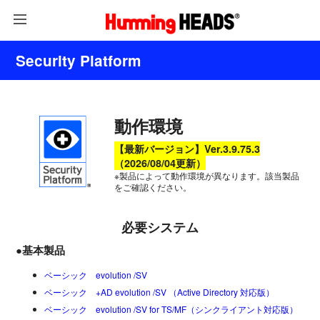
Security Platform
動作環境
【最新バージョン】
Ver.3.9.75.3
（2026/08/04更新）
※製品によって動作環境が異なります。該当製品
をご確認ください。
必要システム
●基本製品
ベーシック evolution /SV
ベーシック +AD evolution /SV （Active Directory 対応版）
ベーシック evolution /SV for TS/MF（シンクライアント対応版）