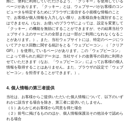
際に、便利に利用していただけるよう、「クッキー」を使用している
ページがあります。「クッキー」とは、ウェブサーバがお客様のコン
ピュータを特定するためにブラウザに送信する小規模な情報のこと
で、お客様が個人情報を入力しない限り、お客様自身を識別すること
はできません（なお、お使いのブラウザによっては、設定を変更して
「クッキー」の機能を無効にすることができますが、その結果当社ウ
ェブサイト上のサービスの全部または一部がご利用になれなくなるこ
とがあります。）。また、当社ウェブサイトには、特定のページにつ
いてアクセス回数に関する統計をとる「ウェブビーコン」（「クリア
GFI」）を使用しているページがあります。この「ウェブビーコン」
によって得られた統計データは、当社サイトの改善等の目的に利用さ
せていただきます（なお、「ウェブビーコン」によってお客様の個人
情報を取得することはありません。また、ブラウザの設定で「ウェブ
ビーコン」を拒否することができます。）。
4. 個人情報の第三者提供
当社は、お客様からご提供いただいた個人情報について、以下のいず
れかに該当する場合を除き、第三者に提供いたしません。
（１）あらかじめお客様から同意を得た場合
（２）前号に掲げるもののほか、個人情報保護法その他法令で認めら
れる場合