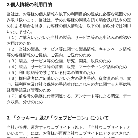
2.個人情報の利用目的
当社は、お客様の個人情報を以下の利用目的の達成に必要な範囲での
み取り扱います。当社は、予めお客様の同意を頂く場合及び法令の定
めによる場合を除き、お客様の個人情報を、以下の目的以外では利用
いたしません。
（１）ご購入いただいた当社の製品、サービス等のお申込みの確認や
お届けのため
（２）当社の製品、サービス等に関する製品情報、キャンペーン情報
等の各種情報のご提供、ご案内、ご送付のため
（３）製品、サービス等の企画、研究、開発、改良のため
（４）製品、サービス等の営業、販売、マーケティング活動のため
（５）利用規約等で禁じている行為の調査のため
（６）採用選考にご応募いただいた方の選考手続、従業員の給与、賞
与、福利厚生及び社会保険の手続並びにこれらの方に関する人事総務
経理手続及び管理のため
（７）前各号の業務に付帯関連する、アンケート等による調査、デー
タ収集、分析のため
3. 「クッキー」及び「ウェブビーコン」について
当社が管理、運営するウェブサイト（以下、「当社ウェブサイト」と
いいます。）には、お客様が再度当社ウェブサイトにアクセスされた