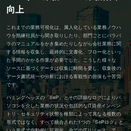
向上
これまでの業務可視化は、属人化している業務ノウハ
ウを熟練社員から聞き取りしたり、部門ごとにバラバ
ラのマニュアルをかき集めたりしながら会社業務に関
する情報を収集し、最終的に文書化、フロー化といっ
た手間のかかる作業が必要でした。こうした様々な
ソースに基づくデータは収集に時間を要し、収集後の
データ書式統一や分析における客観性の担保も一苦労
です。
ハミングヘッズの『SeP』とその詳細なログによりパ
ソコンを介した業務の状況や包括的なIT資産インベン
トリ・セキュリティ状態を種類によって異なる複数の
形式ではなく、すべて統合された1つの『SePログ』と
いう形式で自動的に可視化。全てのITリソース、ア