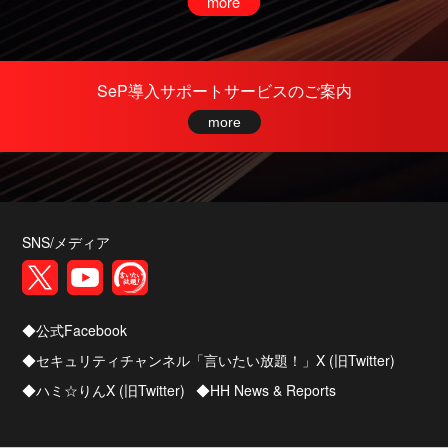
2026/01/30
SePディフェンスオプションに、EDR-Realtime
Analyticsからネットワーク隔離を実行する機能を
搭載しました
SeP導入サポートサービスのご案内
2026/01/30
more
EDR-Realtime Analyticsの検索速度を改善しまし
た
2025/12/22
SePトレーサオプションに、マシンの遠隔操作が
SNS/メディア
できるリモートコントロール機能を追加しました
2025/12/01
公式Facebook
EDR-Realtime Analyticsを強化しました
セキュリティチャンネル「言いたい放題！」X (旧Twitter)
2025/12/01
ハミ☆りんX (旧Twitter)
HH News & Reports
サイバーハイジーンオプションの配布に関する
機能を強化しました