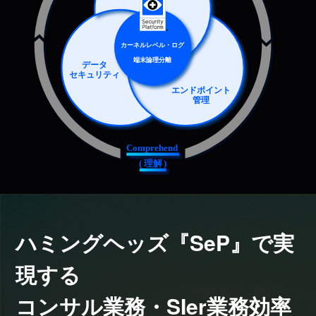
カーネルレベル・ログ
端末論理分離
データ
セキュリティ
エンドポイント
管理
Comprehend
(
理
解
)
ハミングヘッズ『SeP』で実
現する
コンサル業務・SIer業務効率