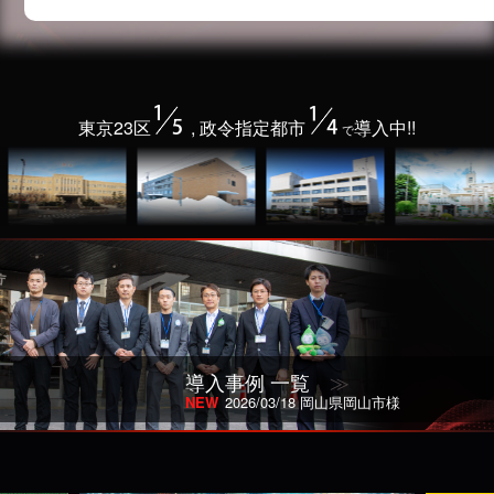
東京23区
, 政令指定都市
導入中!!
で
導入事例 一覧
≫
NEW
2026/03/18 岡山県岡山市様