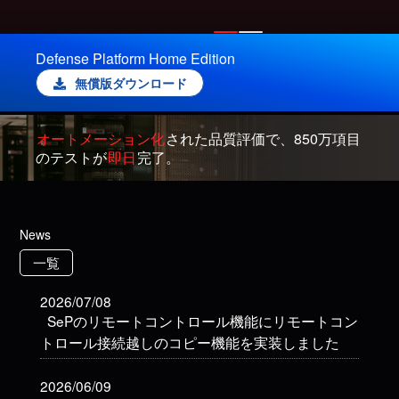
Defense Platform Home Edition
無償版ダウンロード
オートメーション化
された品質評価で、850万項目
のテストが
即日
完了。
News
一覧
2026/07/08
SePのリモートコントロール機能にリモートコン
トロール接続越しのコピー機能を実装しました
2026/06/09