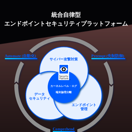
統合自律型
エンドポイントセキュリティプラットフォーム
Automate (自動化)
Preempt (先制防御)
サイバー攻撃対策
カーネルレベル・ログ
端末論理分離
データ
セキュリティ
エンドポイント
管理
Comprehend