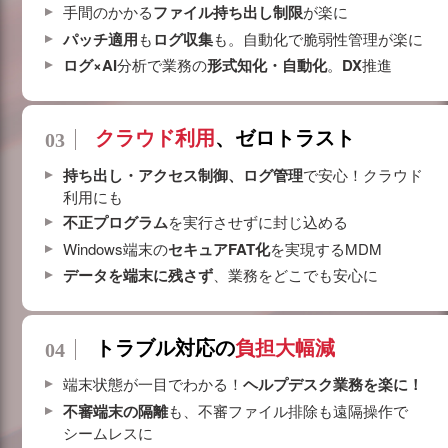
手間のかかる
ファイル持ち出し制限
が楽に
パッチ適用
も
ログ収集
も。自動化で脆弱性管理が楽に
ログ×AI
分析で業務の
形式知化・自動化
。
DX
推進
クラウド利用
、ゼロトラスト
持ち出し・アクセス制御、ログ管理
で安心！クラウド
利用にも
不正プログラム
を実行させずに封じ込める
Windows端末の
セキュアFAT化
を実現するMDM
データを端末に残さず
、業務をどこでも安心に
トラブル対応の
負担大幅減
端末状態が一目でわかる！
ヘルプデスク業務を楽に！
不審端末の隔離
も、不審ファイル排除も遠隔操作で
シームレスに