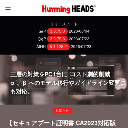
リリースノート
SeP
2026/08/04
3.9.75.3
DeP
2026/07/23
3.9.75.3
AIHH
2026/07/23
5.1.128.2
三層の対策をPC1台に コスト劇的削減
α´、β´へのモデル移行やガイドライン変更に
も対応。
お知らせ
【セキュアブート証明書 CA2023対応版