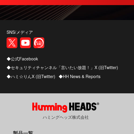
EDR-Realtime Analyticsの検索速度を改善しまし
た
2025/12/22
SePトレーサオプションに、マシンの遠隔操作が
SNS/メディア
できるリモートコントロール機能を追加しました
2025/12/01
公式Facebook
EDR-Realtime Analyticsを強化しました
セキュリティチャンネル「言いたい放題！」X (旧Twitter)
2025/12/01
ハミ☆りんX (旧Twitter)
HH News & Reports
サイバーハイジーンオプションの配布に関する
機能を強化しました
ハミングヘッズ株式会社
製品一覧