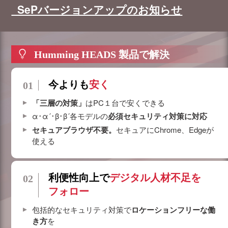
SePバージョンアップのお知らせ
Humming HEADS 製品で解決
今よりも
安く
「三層の対策」
はPC１台で安くできる
α･α´･β･β´各モデルの
必須セキュリティ対策に対応
セキュアブラウザ不要。
セキュアにChrome、Edgeが
使える
利便性向上で
デジタル人材不足を
フォロー
包括的なセキュリティ対策で
ロケーションフリーな働
き方
を