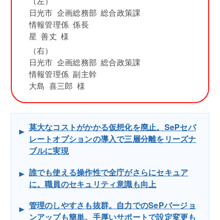
（左）
日光市 企画総務部 総合政策課
情報管理係 係長
星 善丈 様
（右）
日光市 企画総務部 総合政策課
情報管理係 副主幹
大島 喜三郎 様
莫大なコストがかかる仮想化を廃止。SePセパ
レートオプションの導入で三層分離をリーズナ
ブルに実現
誰でも使える操作性で全庁がさらにセキュア
に。職員のセキュリティ意識も向上
管理のしやすさも抜群。自力でのSePバージョ
ンアップも簡単。手厚いサポートで設定変更も