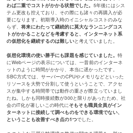
わば二重でコストがかかる状態でした。
5年後にはシス
テム更改も控えており、その際にも諸々の再購入が必
要になります。初期導入時のイニシャルコストのみな
らず、
将来にわたって継続的に莫大なランニングコス
トがかかることなどを考慮すると、インターネット系
の仮想化を継続するのは難しい
と考えていました。
仮想化環境の使い勝手にも課題を感じていました。
特
にWebページの表示については、一昔前のインターネ
ットのように時間がかかり、本当に遅かったです。
SBC方式では、サーバーのCPUやメモリなどといった
リソースを大勢で分割して使うということで、アクセ
スが集中する時間帯では動作の重さが際立っていまし
たね。しかも同時接続数が300と限りがあったため、社
会のIT化が著しいこの時代に
そもそも職員全員がイン
ターネットに接続して調べものをできる環境でない、
ということも改善すべき点の1つ
でした。