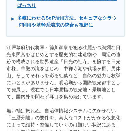
ばっちり
多岐にわたるSeP活用方法。セキュアなクラウ
ド利用や基幹系端末の統合も視野に
江戸幕府初代将軍・徳川家康を祀る壮麗かつ絢爛な日
光東照宮をはじめとする歴史的な建造物や、周辺の遺
跡で構成される世界遺産「日光の社寺」を擁する日光
市様。華厳の滝をはじめ、中禅寺湖や戦場ヶ原、男体
山、そしてそれらを彩る紅葉など、自然の魅力も枚挙
にいとまがありません。明治期から国際観光都市とし
て発展し、現在でも日本屈指の観光地・景勝地とし
て、国内外を問わず耳目を集め続けています。
無い袖は振れぬ。自治体情報システムに欠かせない
「三層分離」の要件を、莫大なコストがかかる仮想化
によって維持・整備していくのは難しい状況にある、