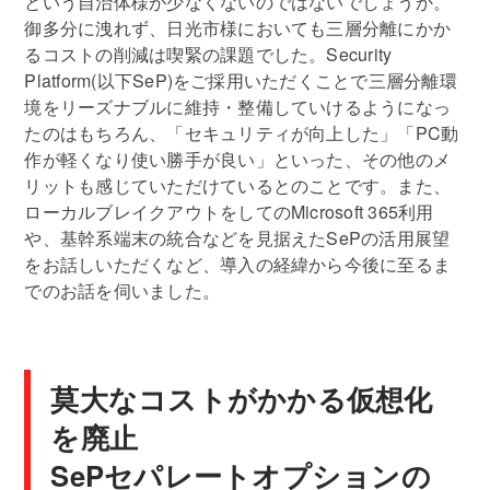
という自治体様が少なくないのではないでしょうか。
御多分に洩れず、日光市様においても三層分離にかか
るコストの削減は喫緊の課題でした。Security
Platform(以下SeP)をご採用いただくことで三層分離環
境をリーズナブルに維持・整備していけるようになっ
たのはもちろん、「セキュリティが向上した」「PC動
作が軽くなり使い勝手が良い」といった、その他のメ
リットも感じていただけているとのことです。また、
ローカルブレイクアウトをしてのMicrosoft 365利用
や、基幹系端末の統合などを見据えたSePの活用展望
をお話しいただくなど、導入の経緯から今後に至るま
でのお話を伺いました。
莫大なコストがかかる仮想化
を廃止
SePセパレートオプションの