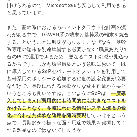
掛けられるので、Microsoft 365も安心して利用できる
と思っています。
また、基幹系におけるガバメントクラウド化計画の流
れがある中で、LGWAN系の端末と基幹系の端末を統合
する、ということに興味があります。なぜなら、基幹
系専用の端末を別途準備する必要がなく1職員あたり1
台のPCで運用できるため、更なるコスト削減が見込め
るからです。しかも環境構築という意味において、既
に導入しているSePセパレートオプションを利用して
基幹系用のポリシーを追加する程度の設定変更が必要
なだけで、長期にわたる大掛かりな変更作業が不要と
いうところも良いですね。このようにSePは、
一度導
入してしまえば費用的にも時間的にも大きなコストを
かけることなく、多岐にわたる情報システム環境の変
化に合わせた柔軟な運用を随時実現
していけるという
点で、長期的かつ様々な面・用途で効果を発揮してく
れる製品なのではないでしょうか。