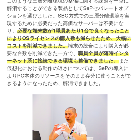
このような三層分離環境の整備に関する課題を一挙に
解消することができる製品としてSePセパレートオプ
ションを選びました。SBC方式での三層分離環境を実
現するために必要だった高価なサーバーは不要にな
り、
必要な端末数が1職員あたり1台で良くなったこと
によりOSライセンスの購入数も減らせたため、大幅に
コストを削減できました。
端末の統合により購入が必
要な台数を削減できた一方で、
職員全員が随時インタ
ーネット系に接続できる環境も整備できました。
また
仮想化における動作の遅さについては、SePの導入に
よりPC本体のリソースをそのまま存分に使うことがで
きるようになったため、解消できました。