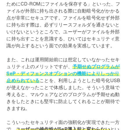
ためにCD-ROMにファイルを保存する」といった、フ
ァイルが外部に持ち出される際に自動暗号化がかかる
点が非常にセキュアです。ファイルを暗号化せず外部
に持ち出す際は、必ずリリースフォルダを通さないと
いけないというところで、ユーザーがファイルを外部
に持ち出すことを意識する、ひいてはセキュリティ意
識が向上するという面での効果を実感しています。
また、これは運用開始前には想定していなかったセキ
ュリティ上のメリットですが、
予期せぬプログラムが
SeP・ディフェンスオプションの機能によりしっかり
止められている
ことを、利用しようとした暗号化USB
が使えなかったことで体感しました。そういう意味で
考えると、マルウェアなどのプログラムが予期せぬ動
きをしたときにも堅牢に防止してくれることが期待で
きますね。
こういったセキュリティ面の強靭化が実現できた一方
で、
ユーザーの操作性がSeP導入前と変わらない
とい