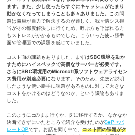
ます。また、少し使ったらすぐにキャッシュがたまり
動かなくなってしまうことも多々ありました。
この問
題は職員が自力で解決するのが難しく、我々情シス担
当がその都度解決しに行くため、呼ぶ方も呼ばれる方
もストレスがかかるものでした。こういった使い勝手
面や管理面での課題を感じていました。
コスト面の課題もありました。まずは
SBC環境を動か
すためにハイスペックで高価なサーバーが必要です。
さらにSBC環境用のMicrosoft系ソフトウェアライセン
ス費用が別途必要になります。
そのため、先ほど説明
したような使い勝手に課題があるものに対して大きな
コストをかけるのはどうなのか、という議論もありま
した。
このようにαのまま行くか、β´に移行するか、なかなか
決断できずにいたところで紹介を受けたのが
SePセパ
レートOP
です。お話を聞く中で、
コスト面の課題がク