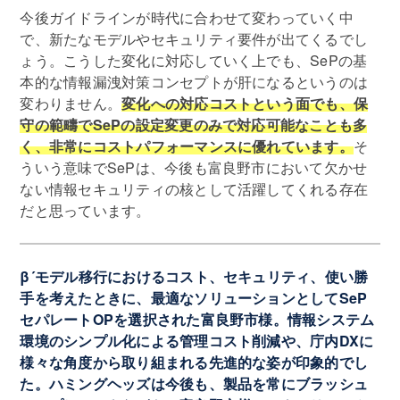
今後ガイドラインが時代に合わせて変わっていく中
で、新たなモデルやセキュリティ要件が出てくるでし
ょう。こうした変化に対応していく上でも、SePの基
本的な情報漏洩対策コンセプトが肝になるというのは
変わりません。
変化への対応コストという面でも、保
守の範疇でSePの設定変更のみで対応可能なことも多
く、非常にコストパフォーマンスに優れています。
そ
ういう意味でSePは、今後も富良野市において欠かせ
ない情報セキュリティの核として活躍してくれる存在
だと思っています。
β´モデル移行におけるコスト、セキュリティ、使い勝
手を考えたときに、最適なソリューションとしてSeP
セパレートOPを選択された富良野市様。情報システム
環境のシンプル化による管理コスト削減や、庁内DXに
様々な角度から取り組まれる先進的な姿が印象的でし
た。ハミングヘッズは今後も、製品を常にブラッシュ