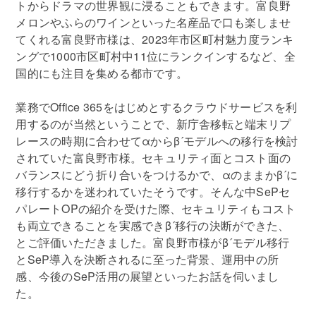
トからドラマの世界観に浸ることもできます。富良野
メロンやふらのワインといった名産品で口も楽しませ
てくれる富良野市様は、2023年市区町村魅力度ランキ
ングで1000市区町村中11位にランクインするなど、全
国的にも注目を集める都市です。
業務でOffice 365をはじめとするクラウドサービスを利
用するのが当然ということで、新庁舎移転と端末リプ
レースの時期に合わせてαからβ´モデルへの移行を検討
されていた富良野市様。セキュリティ面とコスト面の
バランスにどう折り合いをつけるかで、αのままかβ´に
移行するかを迷われていたそうです。そんな中SePセ
パレートOPの紹介を受けた際、セキュリティもコスト
も両立できることを実感できβ´移行の決断ができた、
とご評価いただきました。富良野市様がβ´モデル移行
とSeP導入を決断されるに至った背景、運用中の所
感、今後のSeP活用の展望といったお話を伺いまし
た。