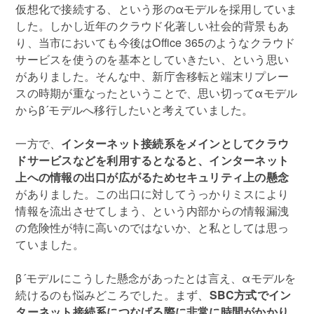
仮想化で接続する、という形のαモデルを採用していま
した。しかし近年のクラウド化著しい社会的背景もあ
り、当市においても今後はOffice 365のようなクラウド
サービスを使うのを基本としていきたい、という思い
がありました。そんな中、新庁舎移転と端末リプレー
スの時期が重なったということで、思い切ってαモデル
からβ´モデルへ移行したいと考えていました。
一方で、
インターネット接続系をメインとしてクラウ
ドサービスなどを利用するとなると、インターネット
上への情報の出口が広がるためセキュリティ上の懸念
がありました。この出口に対してうっかりミスにより
情報を流出させてしまう、という内部からの情報漏洩
の危険性が特に高いのではないか、と私としては思っ
ていました。
β´モデルにこうした懸念があったとは言え、αモデルを
続けるのも悩みどころでした。まず、
SBC方式でイン
ターネット接続系につなげる際に非常に時間がかかり