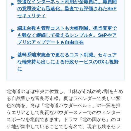
快適なインターネット利用が全職員に。職員間
の意思決定も迅速化。監査でも評価されたSeP
セキュリティ
端末台数も管理コストも大幅削減。担当変更で
も難なく継続して扱えるシンプルさ。SePやア
プリのアップデートも自由自在
基幹系端末統合で更なるコスト削減。セキュア
な端末持ち出しによる行政サービスのDXも視野
に
北海道のほぼ中央に位置し、山林が市域の約7割を占め
る自然豊かな富良野市様。夏はラベンダーで美しい紫
色の海を、冬は「北海道パウダーベルト」の一翼を担
うエリアとして良質なパウダースノーでのウィンター
スポーツを堪能できます。ドラマ『北の国から』のロ
ケ地が集中していることでも有名で、現在も残るセッ