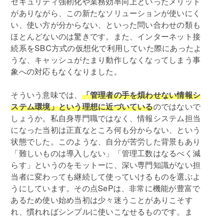
セキュリティ強靭化や業務効率向上といったメリット
がありながら、この新たなソリューションが使いにく
い、使い方が分からない、といった問い合わせの類も
ほとんどないのは驚きです。また、インターネット接
続系をSBC方式の仮想化で利用していた際にあったよ
うな、キャッシュがたまり動作しなくなってしまう事
象への対応もなくなりました。
そういう意味では、
「管理者の手を煩わせない情報シ
ステム環境」という理想に近づいている
のではないで
しょうか。私自身専門職ではなく、情報システム担当
になった当初は正直なところ何も分からない、という
状態でした。このような、自分が苦労した背景もあり
「難しいものは導入しない」「管理工数はなるべく減
らす」というのをモットーに、深い専門知識がない担
当者に変わっても継続して使っていけるものを選ぶよ
うにしています。その点SePは、非常に機能が豊富で
あるため使い始め当初は少々迷うことがありこそす
れ、慣れればシンプルに使いこなせるものです。ま