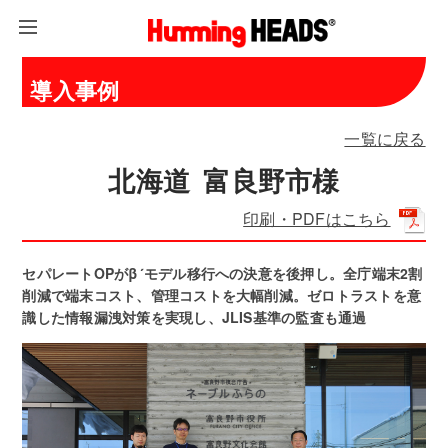
導入事例
一覧に戻る
北海道 富良野市様
印刷・PDFはこちら
セパレートOPがβ´モデル移行への決意を後押し。全庁端末2割
削減で端末コスト、管理コストを大幅削減。ゼロトラストを意
識した情報漏洩対策を実現し、JLIS基準の監査も通過