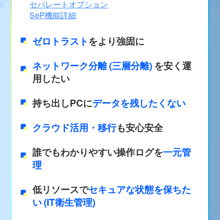
セパレートオプション
SeP機能詳細
ゼロトラスト
をより強固に
ネットワーク分離
(三層分離)
を
安く運
用したい
持ち出しPCに
データを残したくない
クラウド活用・移行
も
安心安全
誰でもわかりやすい
操作ログを
一元管
理
低リソースで
セキュアな状態を保ちた
い
(IT衛生管理)