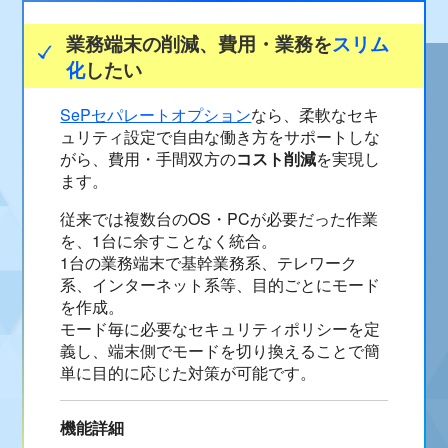
業務端末の削減、費用・業務を
スリム
化
したい
SePセパレートオプション
なら、柔軟なセキ
ュリティ設定で自由な働き方をサポートしな
がら、費用・手間双方の
コスト削減
を実現し
ます。
従来では複数台のOS・PCが必要だった作業
を、1台に余すことなく統合。
1台の業務端末で基幹業務系、テレワーク
系、インターネット系等、目的ごとにモード
を作成。
モード毎に必要なセキュリティポリシーを定
義し、端末側でモードを切り換えることで簡
単に目的に応じた対策が可能です。
機能詳細