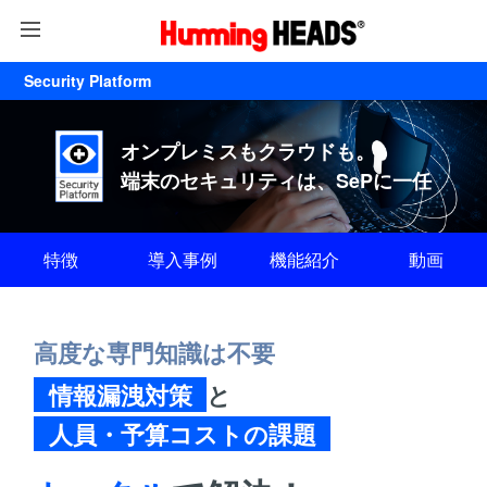
Security Platform
オンプレミスもクラウドも。
端末のセキュリティは、SePに一任
特徴
導入事例
機能紹介
動画
高度な専門知識は不要
情報漏洩対策
と
人員・予算コストの課題