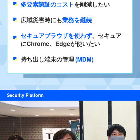
多要素認証のコスト
を削減したい
広域災害時にも
業務を継続
セキュアブラウザを使わず
、セキュア
にChrome、Edgeが使いたい
持ち出し端末の管理
(MDM)
Security Platform