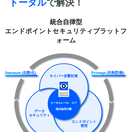
トータル
で解決！
統合自律型
エンドポイントセキュリティプラットフ
ォーム
Automate (自動化)
Preempt (先制防御)
サイバー攻撃対策
カーネルレベル・ログ
端末論理分離
データ
セキュリティ
エンドポイント
管理