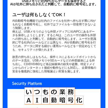
USBメモリに社内PCからデータを保存すると
AIが社外に持ち出されたと判断して、自動的に暗号化します。
ユーザは何もしなくてOK！
AI自動暗号化機能では社内のファイルを社外へ持ち出す際にAIが
もれなく自動暗号化し、社外ではファイルを一切使用できないよ
う制限します。
例えば、USBメモリのような外部メディアに社内PCにあるデー
タを保存しようとします。するとAIは、このユーザの操作を外部
への持ち出しと判断して、自動的に暗号化します。ユーザが意識
的に守る社内のルールなどとは異なり、AIが自動的に暗号化を行
うため、データに関する細かい運用ルールなどを一切定めなくて
も、セキュリティが保たれます。
故意の持ち出しはもちろん、操作ミスによるエンドポイントから
のデータ流出、USBメモリやSDカードなどの外部媒体による持
ち出し、CD/DVD/BDなど各記録媒体の紛失や盗難、特定ドメイ
ンからのインターネット接続や動作などにも対応し、企業情報の
安全を徹底的に強化した情報漏えい対策を施します。