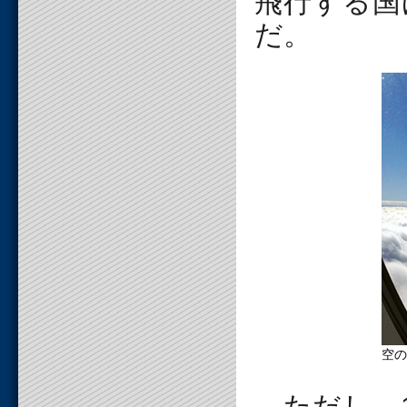
飛行する国
だ。
空の
ただし、1