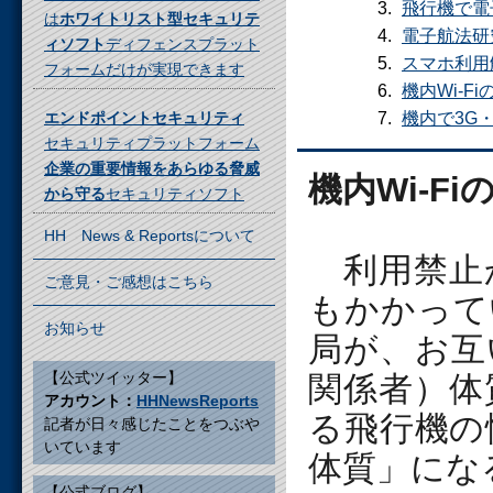
飛行機で電
は
ホワイトリスト型セキュリテ
電子航法研
ィソフト
ディフェンスプラット
スマホ利用
フォームだけが実現できます
機内Wi-F
エンドポイントセキュリティ
機内で3G・
セキュリティプラットフォーム
企業の重要情報をあらゆる脅威
機内Wi-F
から守る
セキュリティソフト
HH News & Reportsについて
利用禁止か
ご意見・ご感想はこちら
もかかって
お知らせ
局が、お互
【公式ツイッター】
関係者）体
アカウント：
HHNewsReports
る飛行機の
記者が日々感じたことをつぶや
いています
体質」にな
【公式ブログ】