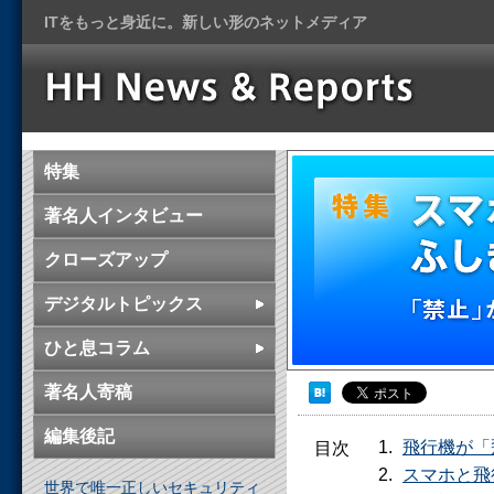
ITをもっと身近に。新しい形のネットメディア
特集 普及
特集
高齢化社会
著名人インタビュー
クローズアップ
デジタルトピックス
ひと息コラム
著名人寄稿
編集後記
飛行機が「
目次
スマホと飛
世界で唯一正しいセキュリティ