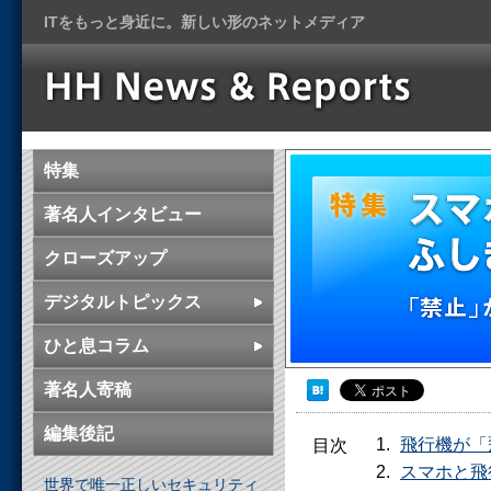
ITをもっと身近に。新しい形のネットメディア
特集 スマ
特集
「禁止」か
著名人インタビュー
クローズアップ
デジタルトピックス
ひと息コラム
著名人寄稿
編集後記
飛行機が「
目次
スマホと飛
世界で唯一正しいセキュリティ