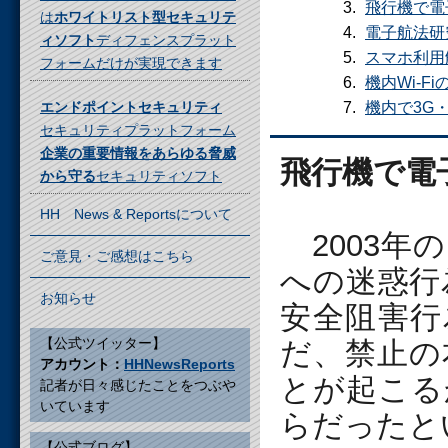
飛行機で電
は
ホワイトリスト型セキュリテ
電子航法研
ィソフト
ディフェンスプラット
スマホ利用
フォームだけが実現できます
機内Wi-F
エンドポイントセキュリティ
機内で3G・
セキュリティプラットフォーム
企業の重要情報をあらゆる脅威
飛行機で電
から守る
セキュリティソフト
HH News & Reportsについて
2003年
ご意見・ご感想はこちら
への迷惑行
お知らせ
安全阻害行
【公式ツイッター】
だ、禁止の
アカウント：
HHNewsReports
とが起こる
記者が日々感じたことをつぶや
いています
らだったと
【公式ブログ】