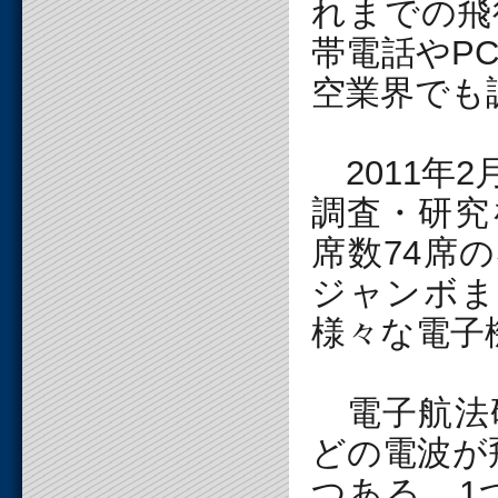
れまでの飛
帯電話やP
空業界でも
2011年
調査・研究
席数74席
ジャンボま
様々な電子
電子航法
どの電波が
つある。1