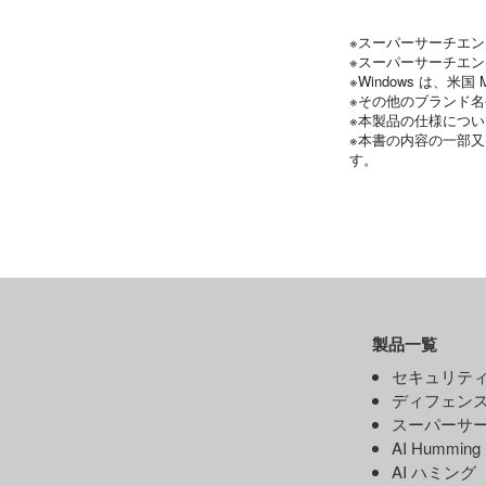
※スーパーサーチエ
※スーパーサーチエン
※Windows は、米国
※その他のブランド
※本製品の仕様につ
※本書の内容の一部
す。
製品一覧
セキュリティ
ディフェンス
スーパーサー
AI Hummin
AI ハミング