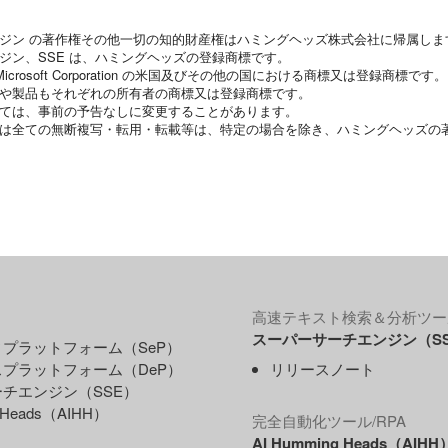
ンジン の著作権その他一切の知的財産権はハミングヘッズ株式会社に帰属しま
ジン、SSE は、ハミングヘッズの登録商標です。
 Microsoft Corporation の米国及びその他の国における商標又は登録商標です。
名や製品もそれぞれの所有者の商標又は登録商標です。
いては、事前の予告なしに変更することがあります。
又は全ての無断複写・転用・転載等は、特定の場合を除き、ハミングヘッズの
高速テキスト検索＆分析ツー
スーパーサーチエンジン（S
プラットフォーム（SeP）
プラットフォーム（DeP）
リリースノート
チエンジン（SSE）
g Heads（AIHH）
完全自動化ツール/RPA
AI Humming Heads（AIHH