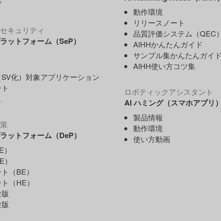
ブ
動作環境
リリースノート
セキュリティ
品質評価システム（QEC
ラットフォーム（SeP）
AIHHかんたんガイド
サンプル集かんたんガイ
AIHH使い方コツ集
SV化）対象アプリケーション
ート
ロボティックアシスタント
ス
AI ハミング（スマホアプリ
製品情報
策
動作環境
ラットフォーム（DeP）
使い方動画
E）
E）
ト（BE）
ト（HE）
験版
験版