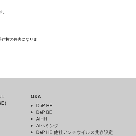
す。
著作権の侵害になりま
ル
Q&A
SE）
DeP HE
DeP BE
AIHH
AIハミング
DeP HE 他社アンチウイルス共存設定
）