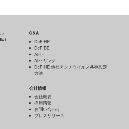
ル
Q&A
SE）
DeP HE
DeP BE
AIHH
AIハミング
DeP HE 他社アンチウイルス共存設定
）
方法
会社情報
）
会社概要
ド
採用情報
お問い合わせ
プレスリリース