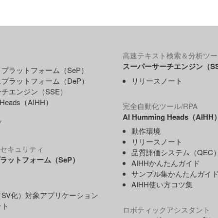
高速テキスト検索＆分析ツー
スーパーサーチエンジン（S
プラットフォーム（SeP）
プラットフォーム（DeP）
リリースノート
チエンジン（SSE）
g Heads（AIHH）
完全自動化ツール/RPA
AI Humming Heads（AIHH
ブ
動作環境
リリースノート
セキュリティ
品質評価システム（QEC
ラットフォーム（SeP）
AIHHかんたんガイド
サンプル集かんたんガイ
AIHH使い方コツ集
SV化）対象アプリケーション
ート
ロボティックアシスタント
ス