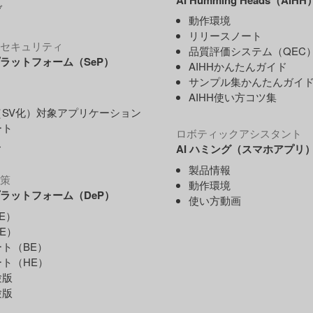
ブ
動作環境
リリースノート
セキュリティ
品質評価システム（QEC
ラットフォーム（SeP）
AIHHかんたんガイド
サンプル集かんたんガイ
AIHH使い方コツ集
SV化）対象アプリケーション
ート
ロボティックアシスタント
ス
AI ハミング（スマホアプリ
製品情報
策
動作環境
ラットフォーム（DeP）
使い方動画
E）
E）
ト（BE）
ト（HE）
験版
験版