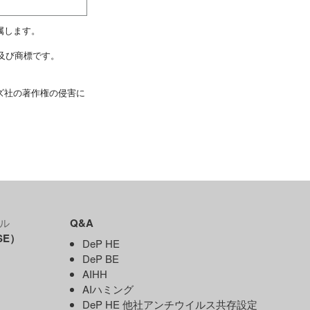
属します。
商標、及び商標です。
ズ社の著作権の侵害に
ル
Q&A
SE）
DeP HE
DeP BE
AIHH
AIハミング
DeP HE 他社アンチウイルス共存設定
）