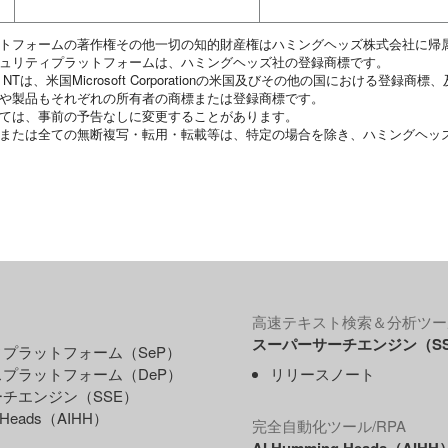
ットフォームの著作権その他一切の知的財産権はハミングヘッズ株式会社に帰
キュリティプラットフォームは、ハミングヘッズ社の登録商標です。
ows NTは、米国Microsoft Corporationの米国及びその他の国における登録
名や製品もそれぞれの所有者の商標または登録商標です。
いては、事前の予告なしに変更することがあります。
・または全ての無断複写・転用・転載等は、特定の場合を除き、ハミングヘッ
高速テキスト検索＆分析ツー
スーパーサーチエンジン（S
プラットフォーム（SeP）
プラットフォーム（DeP）
リリースノート
チエンジン（SSE）
g Heads（AIHH）
完全自動化ツール/RPA
AI Humming Heads（AIHH