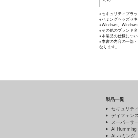
※セキュリティプラ
※ハミングヘッズセ
※Windows、Wind
※その他のブランド
※本製品の仕様につ
※本書の内容の一部
なります。
製品一覧
セキュリティ
ディフェンス
スーパーサー
AI Hummin
AI ハミング