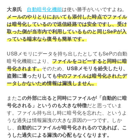
大泉氏
自動暗号化機能
は使い勝手がいいですよね。
メールのやりとりにおいても添付した時点でファイル
は暗号化しているので送信経路では安全ですし、受け
取った側が当市内で利用しているものと同じSePが入
っている端末なら復号も簡単です。
USBメモリにデータを持ち出したとしてもSePの自動
暗号化機能により、
ファイルをコピーすると同時に暗
号化されます。
そのため、
USBメモリを紛失したり、
盗難に遭ったりしても
中のファイルは暗号化されたデ
ータしかないため情報は漏洩しません。
また
この外部に出ると同時にファイルが「自動的に暗
号化される」というのも大きな特徴
だと思っていま
す。ファイル持ち出し時に暗号化を忘れた、というよ
うな過失は情報漏洩の大きな原因の一つです。しか
し、
自動的にファイルが暗号化されるのであれば、こ
うした過失による漏洩の心配もなくなります。