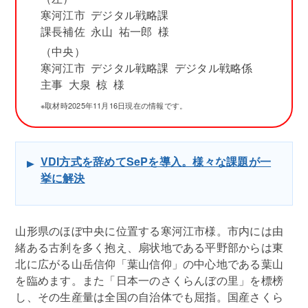
寒河江市 デジタル戦略課
課長補佐 永山 祐一郎 様
（中央）
寒河江市 デジタル戦略課 デジタル戦略係
主事 大泉 椋 様
※取材時2025年11月16日現在の情報です。
VDI方式を辞めてSePを導入。様々な課題が一
挙に解決
山形県のほぼ中央に位置する寒河江市様。市内には由
緒ある古刹を多く抱え、扇状地である平野部からは東
北に広がる山岳信仰「葉山信仰」の中心地である葉山
を臨めます。また「日本一のさくらんぼの里」を標榜
し、その生産量は全国の自治体でも屈指。国産さくら