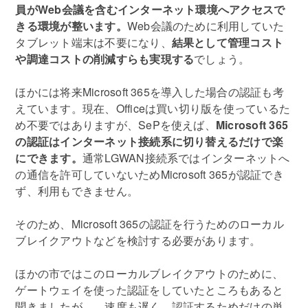
員がWeb会議を含むインターネット環境へアクセスで
きる環境が整います。
Web会議のために利用していた
タブレット端末は不要になり、
結果として管理コスト
や調達コストの削減すらも実現する
でしょう。
ほかには将来Microsoft 365を導入した場合の認証も考
えています。現在、Officeは買い切り版を使っているた
め不要ではありますが、SePを使えば、
Microsoft 365
の認証はインターネット接続系に切り替えるだけで楽
にできます。
通常LGWAN接続系ではインターネットへ
の通信を許可していないためMicrosoft 365が認証でき
ず、利用もできません。
そのため、Microsoft 365の認証を行うためのローカル
ブレイクアウトなどを検討する必要があります。
ほかの市ではこのローカルブレイクアウトのために、
ゲートウェイを使った認証をしていたところもあると
聞きましたが…。速度も遅く、認証するためだけの単