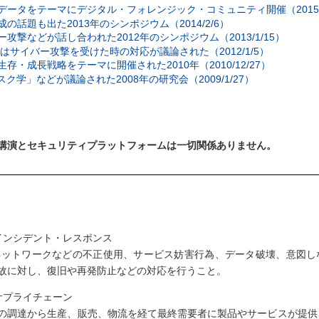
データをテーマにデジタル・フォレンジック・コミュニティ開催（2015/2
の話題も出た2013年のシンポジウム（2014/2/6）
ー攻撃などが話し合われた2012年のシンポジウム（2013/1/15）
1年はサイバー攻撃を受けた時の対応が議論された（2012/1/5）
生存・成長戦略をテーマに開催された2010年（2010/12/27）
スク学」などが議論された2008年の研究会（2009/1/27）
講演とセキュリティプラットフォームは一切関係ありません。
インシデント・レスポンス
ネットワークなどの不正使用、サービス妨害行為、データ破壊、意図し
故に対し、復旧や再発防止などの対応を行うこと。
サプライチェーン
の調達から生産、販売、物流を経て最終需要者に製品やサービスが提供