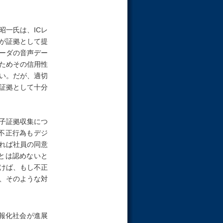
一氏は、ICレ
が証拠として提
コーダの音声デー
ためその信用性
い。だが、適切
証拠として十分
子証拠収集につ
不正行為もデジ
れば社員の同意
とは認めないと
けば、もし不正
、そのような対
報化社会が進展