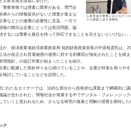
と人材育成を課題に挙げた。
警察単独では捜査に限界がある。専門企
術者からの情報提供がないと捜査が進まな
人材育成が警察におけるデジ
クの課題と話す高橋氏
企業などとの連携の必要性に言及。一方で
情報の開示は企業にとっては死活問題。協
請するには警察も責任を持って対応できることを示さないといけない」
か、経済産業省経済産業政策局 知的財産政策室長の中原裕彦氏は、20
止法が改正され営業秘密の侵害に対する刑事罰が強化されたことを踏ま
管理指針」の改訂作業が始まったことを紹介。
業に配慮した指針作りを心掛けていることや、企業が対策を取りやす
を検討していることなどを説明した。
にわたるセミナーでは、法的な部分から技術的な課題まで網羅的に議
議論が交わされた。情報社会が発展する中でデジタル・フォレンジック
していくと思われるため、さらなる研究の進展と理解の浸透を期待した
ンク