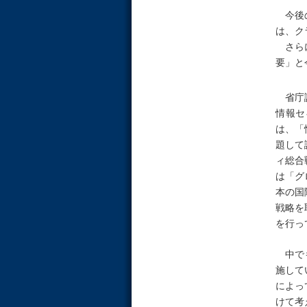
今後の
は、ク
さらに
要」と
省庁講
情報セ
は、「
題して
ィ総合
は「グ
本の国
戦略を
を行っ
中でも
施して
によっ
けて考