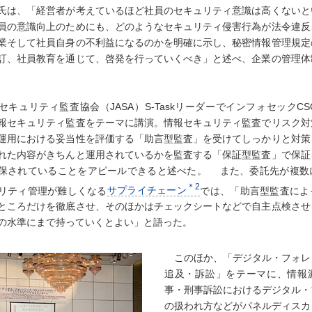
は、「経営者が考えているほど社員のセキュリティ意識は高くないと
員の意識向上のためにも、どのようなセキュリティ侵害行為が法令違反
業そして社員自身の不利益になるのかを明確に示し、秘密情報管理規定
訂、社員教育を通じて、啓発を行っていくべき」と述べ、企業の管理体
キュリティ監査協会（JASA）S-TaskリーダーでインフォセックC
報セキュリティ監査をテーマに講演。情報セキュリティ監査でリスク対
運用における妥当性を評価する「助言型監査」を受けてしっかりと対策
れた内容がきちんと運用されているかを監査する「保証型監査」で保証
保されていることをアピールできると述べた。 また、委託先が複数
＊2
リティ管理が難しくなる
サプライチェーン
では、「助言型監査によ
ところだけを徹底させ、そのほかはチェックシートなどで自主点検させ
の水準にまで持っていくとよい」と語った。
このほか、「デジタル・フォレ
追及・訴訟」をテーマに、情報
事・刑事訴訟におけるデジタル・
の扱われ方などがパネルディスカ