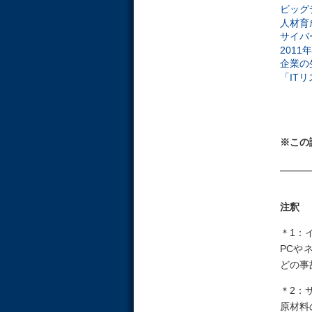
ビッグ
人材育成
サイバ
201
企業の
「ITリ
※この
注釈
＊1：
PCや
どの事
＊2：
原材料