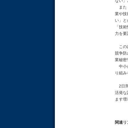
ない」
また「
業や技
い」と
「技術
力を要
このほ
競争防
業秘密
中小企
り組み
2日間
活発な
ます増
関連リ