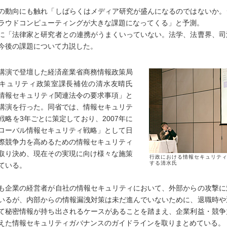
動向にも触れ「しばらくはメディア研究が盛んになるのではないか。
ラウドコンピューティングが大きな課題になってくる」と予測。
「法律家と研究者との連携がうまくいっていない。法学、法曹界、司
今後の課題について力説した。
演で登壇した経済産業省商務情報政策局
キュリティ政策室課長補佐の清水友晴氏
情報セキュリティ関連法令の要求事項」と
講演を行った。同省では、情報セキュリテ
戦略を3年ごとに策定しており、2007年に
ローバル情報セキュリティ戦略」として日
際競争力を高めるための情報セキュリティ
取り決め、現在その実現に向け様々な施策
行政における情報セキュリテ
する清水氏
ている。
企業の経営者が自社の情報セキュリティにおいて、外部からの攻撃に
いるが、内部からの情報漏洩対策は未だ進んでいないために、退職時や
て秘密情報が持ち出されるケースがあることを踏まえ、企業利益・競争
えた情報セキュリティガバナンスのガイドラインを取りまとめている。