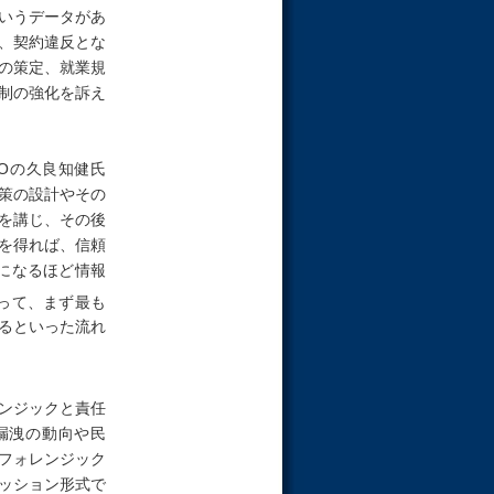
いうデータがあ
、契約違反とな
の策定、就業規
制の強化を訴え
SOの久良知健氏
策の設計やその
を講じ、その後
を得れば、信頼
になるほど情報
って、まず最も
るといった流れ
ンジックと責任
漏洩の動向や民
フォレンジック
ッション形式で