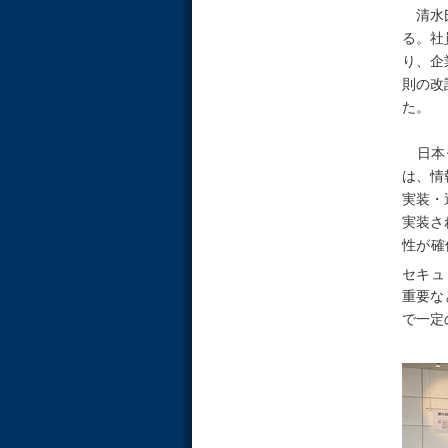
清水氏
る。社
り、企
則の改
た。
日本セ
は、情
実装・
実装さ
性が確
セキュ
重要な
で一定