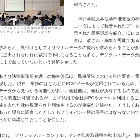
報告された。
神戸学院大学法学部准教授の林昭
コーダによって録音されたデータ
・フォレンジックの現状や課題がパネル
ッションによって明らかになった
示された民事訴訟を紹介。ICレ
タは、改ざん・編集が可能である
求められ、裏付けとしてオリジナルデータの提出が求められることが多
に提出されなければ裁判で不利になることも多く、デジタル・データが
にまで至っていないという見解を示した。
さひ法律事務所弁護士の梅林啓氏は、民事訴訟における社内調査・電
説した。現在、業務のほとんどにPCやメールが使用されているため、
データから見つかる可能性が多い。会社側は、会社が所有するものであ
ても調査は可能であるが、まず私用で会社のPCやメールを利用するこ
述を入れた社内規定を作り周知させるのが重要だと述べた。そうしてお
あった場合に調査したとしてもプライバシー権の侵害にはならないので
らかじめ講じておくことを促した。
には、プリンシプル・コンサルティング代表取締役の秋山進氏が、情