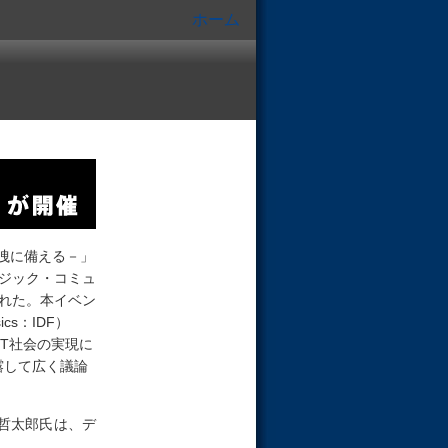
ホーム
洩に備える－」
ンジック・コミュ
された。本イベン
ics：IDF）
T社会の実現に
露して広く議論
哲太郎氏は、デ