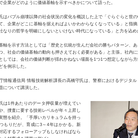
で企業がどのように価値基軸を示すべきかについて語った。
はバブル崩壊以降の社会状況の変化を概説した上で「ぐらぐらと世の
て、企業がどこに基軸を据えればよいかわからなくなっている」と指摘
社なりの哲学を明確にしないといけない時代になっている」と力を込め
軸を示す方法としては「歴史と伝統が生んだ会社の勝ちパターン、あ
つ、社会の価値基軸の動向も押さえておく必要がある」と主張。社内に
としては、会社の価値判断が揺れかねない場面を1つ1つ想定しながら方
どを例示した。
情報通信局 情報技術解析課長の高橋守氏は、警察におけるデジタル
題について講演した。
は1件あたりのデータ押収量が増えてい
や、捜査に要する技術レベルが年々上昇し
実態を紹介。「手厚いカリキュラムを持っ
つもりだが、育成に3～4年はかかる。新
対応するフォローアップもしなければなら