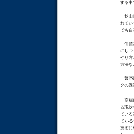
する中
秋山氏
れてい
でも自
価値基
にしつ
やり方
方法な
警察庁
クの課
高橋氏
る現状
ている
ている
技術に