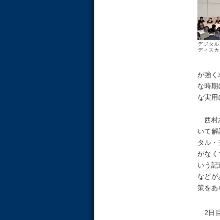
デジタル
ディスカ
が強く
な時期
な実用
西村あ
いて解
タル・
がなく
いう記
などが
策をあ
2日目