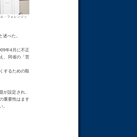
タル・フォレンジッ
と述べた。
09年4月に不正
え、同省の「営
くするための取
題が設定され、
の重要性はます
い。