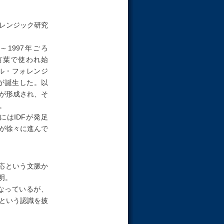
レンジック研究
1997年ごろ
という言葉で使われ始
タル・フォレンジ
の概念が誕生した。以
が形成され、そ
。
にはIDFが発足
が徐々に進んで
応という文脈か
明。
なっているが、
という認識を披