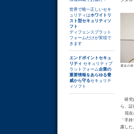
世界で唯一正しいセキ
ュリティは
ホワイトリ
スト型セキュリティソ
フト
ディフェンスプラット
フォームだけが実現で
きます
エンドポイントセキュ
リティ
セキュリティプ
最近の研
ラットフォーム
企業の
重要情報をあらゆる脅
威から守る
セキュリテ
ィソフト
研究
ら、証
現在は
「手持
露した