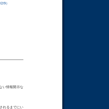
/9）
ない情報開示な
されるまでにい