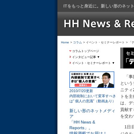
ITをもっと身近に。新しい形のネッ
Home
>
コラム
> イベント・セミナーレポート
> 「
コラムトップページ
インタビュー記事 ▼
イベント・セミナーレポート ▼
「事故
という
ニティ
2010/7/20更新
トを主催
内部統制において変革すべき
は” 個人の意識”（動画あり）
は、デ
貢献す
新しい形のネットメディ
を交わ
ア
「HH News &
1日目
Reports」。
情報満載でお届け！
ジタル