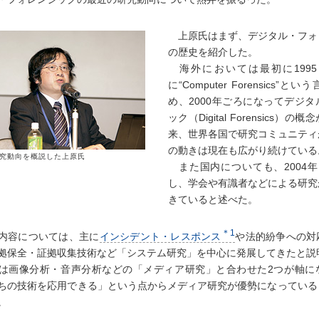
上原氏はまず、デジタル・フォ
の歴史を紹介した。
海外においては最初に1995～
に“Computer Forensics”
め、2000年ごろになってデジ
ック（Digital Forensics）
来、世界各国で研究コミュニティ
の動きは現在も広がり続けている
究動向を概説した上原氏
また国内についても、2004年
し、学会や有識者などによる研究
きていると述べた。
＊1
内容については、主に
インシデント・レスポンス
や法的紛争への対
拠保全・証拠収集技術など「システム研究」を中心に発展してきたと説
画像分析・音声分析などの「メディア研究」と合わせた2つが軸に
ちの技術を応用できる」という点からメディア研究が優勢になっている
。