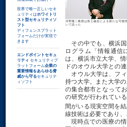
世界で唯一正しいセキ
ュリティは
ホワイトリ
スト型セキュリティソ
河野隆二教授は医工融合による新たな可能
フト
いて語った
ディフェンスプラット
フォームだけが実現で
きます
その中でも、横浜国
ログラム「情報通信
エンドポイントセキュ
は、横浜市立大学、情
リティ
セキュリティプ
ドのオウル大学との連
ラットフォーム
企業の
重要情報をあらゆる脅
オウル大学は、フィ
威から守る
セキュリテ
持つ大学。また大学
ィソフト
の集合都市となって
の研究が行われてい
間がいる現実空間を結
線技術は必要であり、
現時点での医療の情