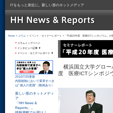
ITをもっと身近に。新しい形のネットメディア
Home
>
コラム
> イベント・セミナーレポート
>「平成20年度 医療ICTシンポジウム」が
コラムトップページ
インタビュー記事 ▼
イベント・セミナーレポート ▼
横浜国立大学グロー
度 医療ICTシンポ
2010/7/20更新
内部統制において変革すべき
は” 個人の意識”（動画あり）
新しい形のネットメディ
ア
「HH News &
Reports」。
情報満載でお届け！