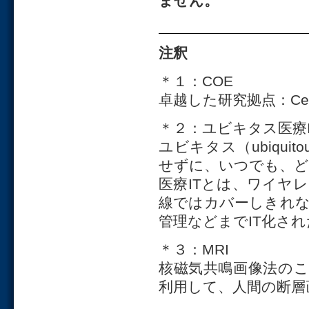
ません。
注釈
＊１：COE
卓越した研究拠点：Center
＊２：ユビキタス医療I
ユビキタス（ubiqu
せずに、いつでも、
医療ITとは、ワイヤ
線ではカバーしきれ
管理などまでIT化さ
＊３：MRI
核磁気共鳴画像法の
利用して、人間の断層