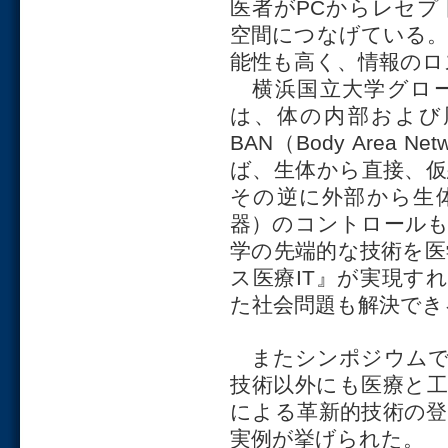
医者がPCからレセ
空間につなげている
能性も高く、情報のロ
横浜国立大学グロー
は、体の内部および
BAN（Body Area
ば、生体から直接、
その逆に外部から生
器）のコントロール
学の先端的な技術を
ス医療IT』が実現す
た社会問題も解決でき
またシンポジウムで
技術以外にも医療と工
による革新的技術の登
実例が挙げられた。