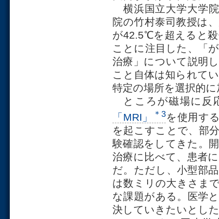
横浜国立大学大学院
院の竹村泰司教授は、
が42.5℃を超えると
ことに注目した、「が
治療」について説明
こと自体は知られて
特定の場所を選択的に
ところが磁場に反応
＊3
「MRI」
を使用する
を起こすことで、部
験確認をしてきた。
治療に比べて、患者
だ。ただし、小型部
は数ミリの大きさま
な課題がある。医学
決していきたいとし