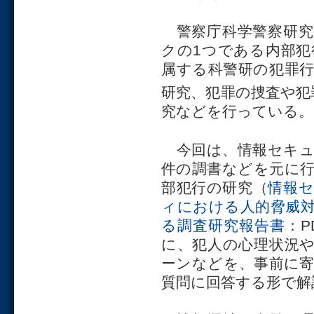
警察庁科学警察研究
クの1つである内部
属する科警研の犯罪
研究、犯罪の捜査や犯
究などを行っている。
今回は、情報セキュ
件の調書などを元に
部犯行の研究（
情報
ィにおける人的脅威
る調査研究報告書
：P
に、犯人の心理状況
ーンなどを、事前に
質問に回答する形で解