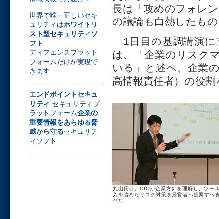
長は「攻めのフォレン
世界で唯一正しいセキ
の議論も白熱したもの
ュリティは
ホワイトリ
スト型セキュリティソ
1日目の基調講演に
フト
ディフェンスプラット
は、「企業のリスクマ
フォームだけが実現で
いる」と述べ、企業の
きます
高情報責任者）の役割
エンドポイントセキュ
リティ
セキュリティプ
ラットフォーム
企業の
重要情報をあらゆる脅
威から守る
セキュリテ
ィソフト
丸山氏は、CIOが企業方針を理解し、ツー
入を含めたリスク対策を経営者へ提案すべ
べた