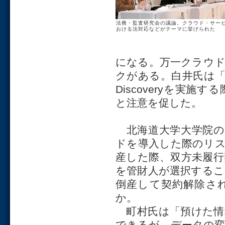
法務・監査研究会の議論。クラウド・サー
おける法対応などがテーマに挙げられた
になる。万一クラウ
クがある。白井氏は「
Discoveryを実
と注意を促した。
北海道大学大学院の
ドを導入した際のリ
産した際、双方未履
を管財人が選択する
倒産して契約解除さ
か。
町村氏は「預けた情
できるが、データの