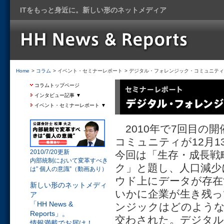
ITをもっと身近に。新しい形のネットメディア
Home
>
コラム
> イベント・セミナーレポート
> デジタル・フォレンジック・コミュニティ20
コラムトップページ
インタビュー記事 ▼
イベント・セミナーレポート ▼
2010年で7回目の
コミュニティが12月1
2010/7/20更新
今回は「生存・成長戦
内部統制において変革すべき
ク」と題し、人口減少
は” 個人の意識”（動画あり）
ウド上にデータが存在
新しい形のネットメディ
いかに企業が生き残っ
ア
「HH News &
ンジックはどのような
Reports」。
交わされた。デジタル
情報満載でお届け！