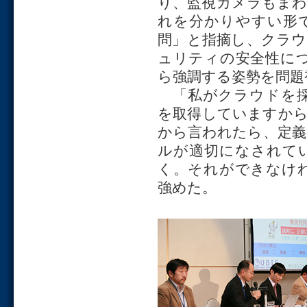
り、監視カメラもま
れを分かりやすい形
問」と指摘し、クラ
ュリティの安全性につ
ら強調する姿勢を問題
「私がクラウドを採
を取得していますか
から言われたら、定
ルが適切になされて
く。それができなけれ
強めた。