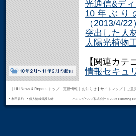
光通信&ディ
10年ぶ
（2013/4/2
突出した人材の
太陽光植物工場
【関連カテ
情報セキュ
HH News & Reports トップ
更新情報
お知らせ
サイトマップ
ご意
利用規約
個人情報保護方針
ハミングヘッズ株式会社 ©
2026 Humming Head