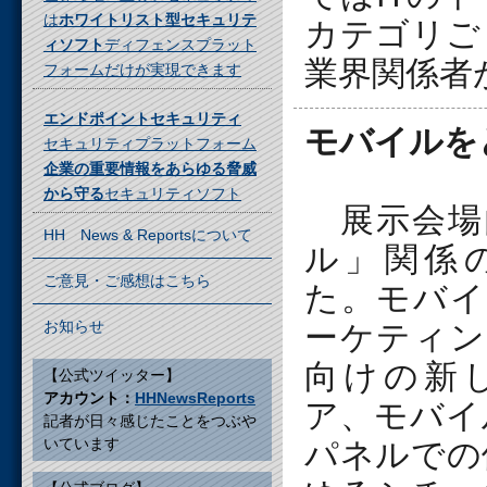
は
ホワイトリスト型セキュリテ
カテゴリご
ィソフト
ディフェンスプラット
業界関係者
フォームだけが実現できます
エンドポイントセキュリティ
モバイルを
セキュリティプラットフォーム
企業の重要情報をあらゆる脅威
から守る
セキュリティソフト
展示会場
HH News & Reportsについて
ル」関係
ご意見・ご感想はこちら
た。モバイ
お知らせ
ーケティン
向けの新
【公式ツイッター】
アカウント：
HHNewsReports
ア、モバイ
記者が日々感じたことをつぶや
いています
パネルでの