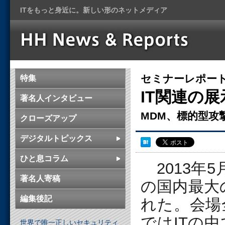
ITをもっと身近に。新しい形のネットメディア
セミナーレポー
特集
IT関連の展
著名人インタビュー
MDM、標的型攻
クローズアップ
デジタルトピックス
ひと息コラム
2013年5
著名人寄稿
の国内最大の
編集後記
れた。会場
ではITの
世界で唯一正しいセキュリティ