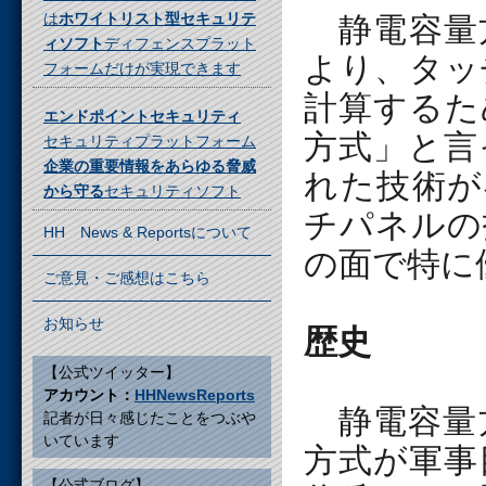
は
ホワイトリスト型セキュリテ
静電容量
ィソフト
ディフェンスプラット
より、タッ
フォームだけが実現できます
計算するた
エンドポイントセキュリティ
方式」と言
セキュリティプラットフォーム
企業の重要情報をあらゆる脅威
れた技術が
から守る
セキュリティソフト
チパネルの
HH News & Reportsについて
の面で特に
ご意見・ご感想はこちら
お知らせ
歴史
【公式ツイッター】
アカウント：
HHNewsReports
静電容量方
記者が日々感じたことをつぶや
いています
方式が軍事
【公式ブログ】