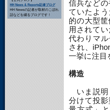
信兵などの
HH News & Reports記者ブログ
HH Newsの記者が取材のこぼれ
ていたよう
話などを綴るブログです！
的の大型筐
用されてい
代わりマル
され、iPh
一挙に注目
構造
いま説明
分けて投影
量方式」