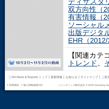
ディザスタリカ
双方向性（201
有害情報（201
ソーシャルメデ
出版デジタル機
EHR（2012/
【関連カテ
トレンド
、
HH News & Reports トップ
更新情報
お知らせ
サイトマップ
ご意
利用規約
個人情報保護方針
ハミングヘッズ株式会社 ©
2026 Humming Head