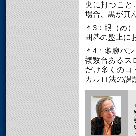
央に打つこと
場合、黒が真
＊3：眼（め）
囲碁の盤上に
＊4：多腕バ
複数台あるス
だけ多くのコ
カルロ法の課