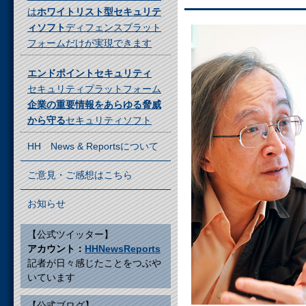
は
ホワイトリスト型セキュリテ
ィソフト
ディフェンスプラット
フォームだけが実現できます
エンドポイントセキュリティ
セキュリティプラットフォーム
企業の重要情報をあらゆる脅威
から守る
セキュリティソフト
HH News & Reportsについて
ご意見・ご感想はこちら
お知らせ
【公式ツイッター】
アカウント：
HHNewsReports
記者が日々感じたことをつぶや
いています
【公式ブログ】