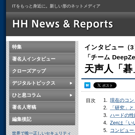
ITをもっと身近に。新しい形のネットメディア
インタビュー（3
特集
「チーム Deep
著名人インタビュー
天声人「碁
クローズアップ
デジタルトピックス
ひと息コラム
現在のコン
目次
著名人寄稿
「研究」と
ハードの性
編集後記
Zenは「
コンピュー
世界で唯一正しいセキュリティ