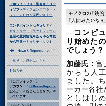
は
ホワイトリスト型セキュリテ
ィソフト
ディフェンスプラット
フォームだけが実現できます
エンドポイントセキュリティ
―コンピ
セキュリティプラットフォーム
企業の重要情報をあらゆる脅威
り始めた
から守る
セキュリティソフト
でしょう？
HH News & Reportsについて
ご意見・ご感想はこちら
加藤氏：
富
からも人
お知らせ
ました。
【公式ツイッター】
アカウント：
HHNewsReports
ーカー各社
記者が日々感じたことをつぶや
としはじ
いています
【公式ブログ】