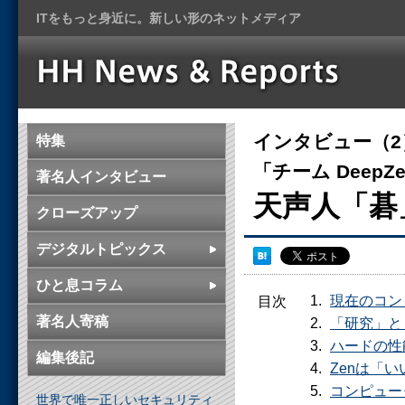
ITをもっと身近に。新しい形のネットメディア
インタビュー（2
特集
「チーム Deep
著名人インタビュー
天声人「碁
クローズアップ
デジタルトピックス
ひと息コラム
現在のコン
目次
著名人寄稿
「研究」と
ハードの性
編集後記
Zenは「
コンピュー
世界で唯一正しいセキュリティ