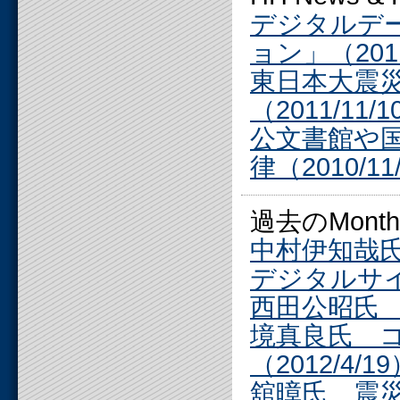
デジタルデ
ョン」（2011
東日本大震
（2011/11/
公文書館や
律（2010/11
過去のMonthly
中村伊知哉氏
デジタルサイネ
西田公昭氏 S
境真良氏 
（2012/4/1
舘暲氏 震