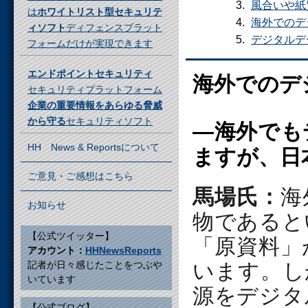
風合いや紙
は
ホワイトリスト型セキュリテ
海外でのデ
ィソフト
ディフェンスプラット
デジタルデ
フォームだけが実現できます
エンドポイントセキュリティ
海外でのデ
セキュリティプラットフォーム
企業の重要情報をあらゆる脅威
から守る
セキュリティソフト
―海外でも
HH News & Reportsについて
ますが、日
ご意見・ご感想はこちら
馬場氏：
海
お知らせ
物であると
【公式ツイッター】
「原資料」
アカウント：
HHNewsReports
記者が日々感じたことをつぶや
います。し
いています
源をデジタ
【公式ブログ】