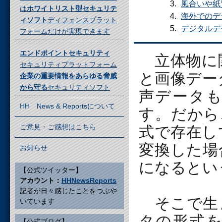
風合いや紙
は
ホワイトリスト型セキュリテ
海外でのデ
ィソフト
ディフェンスプラット
デジタルデ
フォームだけが実現できます
エンドポイントセキュリティ
立体物に
セキュリティプラットフォーム
と画像デー
企業の重要情報をあらゆる脅威
から守る
セキュリティソフト
声データ
HH News & Reportsについて
す。だから
ご意見・ご感想はこちら
式で存在し
変換した場
お知らせ
になるとい
【公式ツイッター】
アカウント：
HHNewsReports
記者が日々感じたことをつぶや
そこで生
いています
タの形式
【公式ブログ】