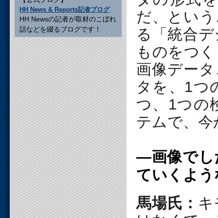
HH News & Reports記者ブログ
だ、という
HH Newsの記者が取材のこぼれ
話などを綴るブログです！
る「統合デ
ものをつく
画像データ
タを、1つ
つ、1つの
テムで、今
―画像でし
ていくよう
馬場氏：
キ