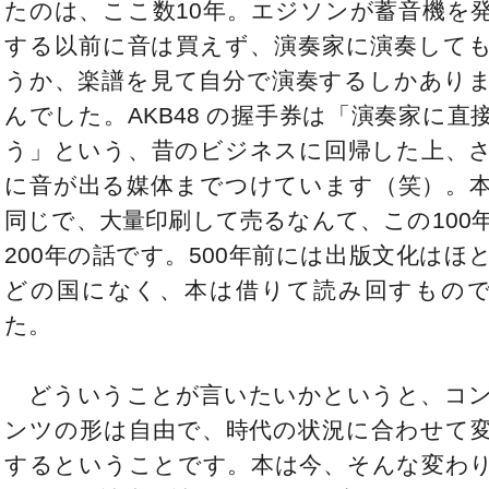
たのは、ここ数10年。エジソンが蓄音機を
する以前に音は買えず、演奏家に演奏して
うか、楽譜を見て自分で演奏するしかあり
んでした。AKB48 の握手券は「演奏家に直
う」という、昔のビジネスに回帰した上、
に音が出る媒体までつけています（笑）。
同じで、大量印刷して売るなんて、この100
200年の話です。500年前には出版文化はほ
どの国になく、本は借りて読み回すもの
た。
どういうことが言いたいかというと、コ
ンツの形は自由で、時代の状況に合わせて
するということです。本は今、そんな変わ