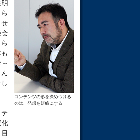
発明
もら
ませ
接会
さら
本も
年～
とん
でし
コンテンツの形を決めつける
のは、発想を短絡にする
ンテ
変化
り目