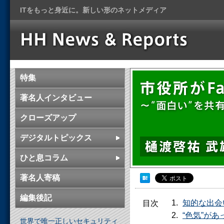
ITをもっと身近に。新しい形のネットメディア
特集
著名人インタビュー
クローズアップ
デジタルトピックス
ひと息コラム
著名人寄稿
編集後記
知的な出会
目次
“色気”があ
世界で唯一正しいセキュリティ