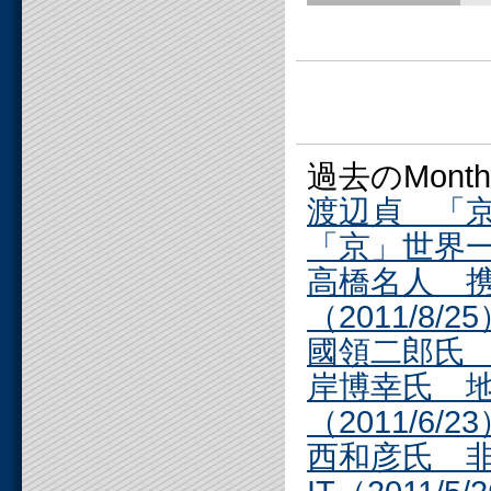
過去のMonthly
渡辺貞 「
「京」世界一への
高橋名人 
（2011/8/2
國領二郎氏 
岸博幸氏 
（2011/6/2
西和彦氏 