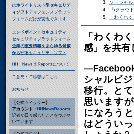
ソーシャル
は
ホワイトリスト型セキュリテ
『iクラウ
ィソフト
ディフェンスプラット
「わくわく
フォームだけが実現できます
エンドポイントセキュリティ
「わくわく
セキュリティプラットフォーム
感」を共有
企業の重要情報をあらゆる脅威
から守る
セキュリティソフト
HH News & Reportsについて
―Faceb
ご意見・ご感想はこちら
シャルビジ
移行。とて
お知らせ
思いますが
【公式ツイッター】
アカウント：
HHNewsReports
になろうと
記者が日々感じたことをつぶや
はどういっ
いています
【公式ブログ】