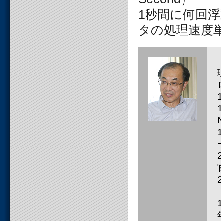
1秒間に何回
タの処理速度