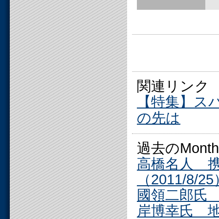
関連リンク
【特集】ス
の先は
過去のMonthly
高橋名人 
（2011/8/2
國領二郎氏 
岸博幸氏 