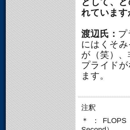
として、ど
れています
渡辺氏：
プ
にはくそみ
が（笑）、
プライドが
ます。
注釈
＊：FLOPS（FL
Second）