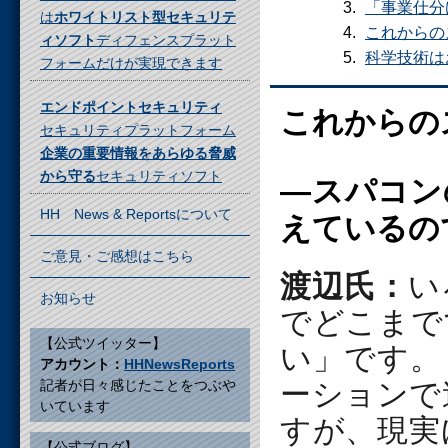
「事業仕分
は
ホワイトリスト型セキュリテ
これからの
ィソフト
ディフェンスプラット
科学技術は
フォームだけが実現できます
エンドポイントセキュリティ
これからの
セキュリティプラットフォーム
企業の重要情報をあらゆる脅威
から守る
セキュリティソフト
―スパコン
HH News & Reportsについて
えているの
ご意見・ご感想はこちら
渡辺氏：
い
お知らせ
でどこまで
【公式ツイッター】
い」です。
アカウント：
HHNewsReports
記者が日々感じたことをつぶや
ーションで
いています
すが、現実
【公式ブログ】