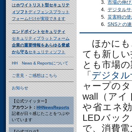
市場の伸び
は
ホワイトリスト型セキュリテ
デジタルサ
ィソフト
ディフェンスプラット
災害時の使
フォームだけが実現できます
SNSとの
エンドポイントセキュリティ
セキュリティプラットフォーム
ほかにも
企業の重要情報をあらゆる脅威
ても新しい
から守る
セキュリティソフト
とも市場の
HH News & Reportsについて
「
デジタル
ご意見・ご感想はこちら
ャープのタ
お知らせ
wall（
【公式ツイッター】
や省エネ
アカウント：
HHNewsReports
記者が日々感じたことをつぶや
LEDバッ
いています
で、消費電
【公式ブログ】