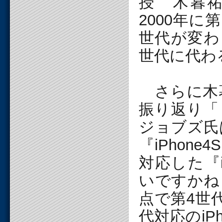
授 木暮祐
2000年
世代が変わ
世代に代わ
さらに木暮
振り返り「
ジョブズ氏
『iPhon
対応した『
いですかね
点で第4世
代対応のiP