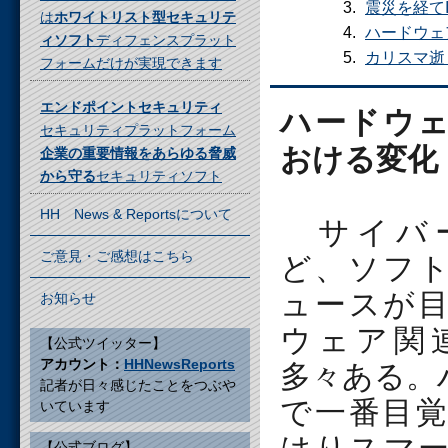
震災を経て
は
ホワイトリスト型セキュリテ
ハードウェ
ィソフト
ディフェンスプラット
カリスマ逝
フォームだけが実現できます
エンドポイントセキュリティ
ハードウ
セキュリティプラットフォーム
おける変化
企業の重要情報をあらゆる脅威
から守る
セキュリティソフト
HH News & Reportsについて
サイバー
ご意見・ご感想はこちら
ど、ソフ
ュースが
お知らせ
ウェア関
【公式ツイッター】
アカウント：
HHNewsReports
多々ある。
記者が日々感じたことをつぶや
で一番目
いています
【公式ブログ】