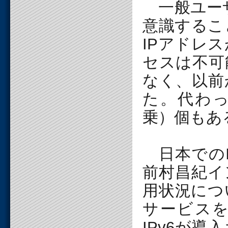
一般ユーザ
意識するこ
IPアドレ
セスは不可
なく、以前
た。代わっ
乗）個もある
日本でのI
前村昌紀イ
用状況につ
サービスを
IPv6が導