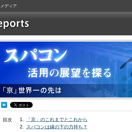
トメディア
「京」のこれまでとこれから
目次
スパコンは縁の下の力持ち？