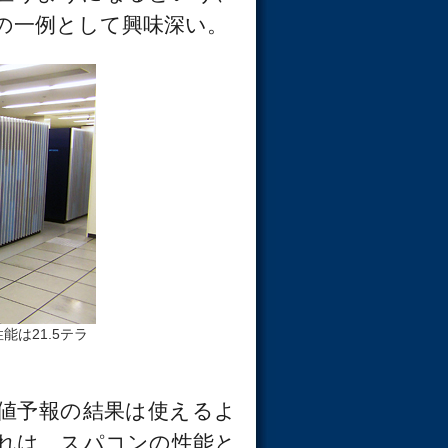
の一例として興味深い。
は21.5テラ
値予報の結果は使えるよ
れは、スパコンの性能と