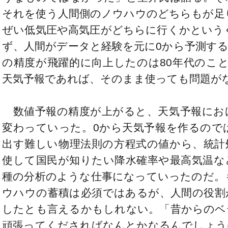
それを使う人間側のノウハウのどちらもが足
ぜい低気圧や高気圧がどちらに行くかという
ず、人間がデータと経験を元に0から予測す
の精度が飛躍的に向上したのは80年代のこ
天気予報であれば、そのまま使っても問題が
数値予報の精度が上がると、天気予報にお
変わっていった。0から天気予報を作るので
出す難しい物理法則の方程式の値から、統計
使して国民が知りたい降水確率や最高気温な
種の分析のような仕事になっていったのだ。
ウハウの蓄積は必須ではあるが、人間の役割
したとも言えるかもしれない。「昔からのベ
頑張ってくださればなんとかなるんでしょう