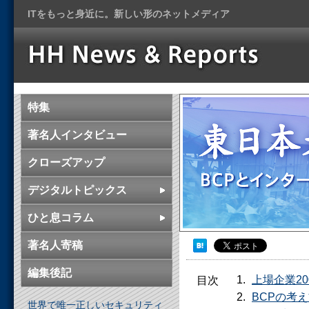
ITをもっと身近に。新しい形のネットメディア
特集
著名人インタビュー
クローズアップ
デジタルトピックス
ひと息コラム
著名人寄稿
編集後記
上場企業2
目次
BCPの考
世界で唯一正しいセキュリティ