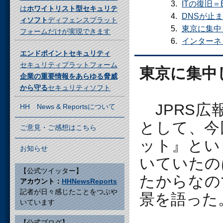
ITの復旧＝
は
ホワイトリスト型セキュリテ
DNSが止ま
ィソフト
ディフェンスプラット
東京に集中
フォームだけが実現できます
インターネ
エンドポイントセキュリティ
セキュリティプラットフォーム
東京に集中
企業の重要情報をあらゆる脅威
から守る
セキュリティソフト
JPRS広
HH News & Reportsについて
として、今
ご意見・ご感想はこちら
ット』とい
お知らせ
いていたの
【公式ツイッター】
たからなの
アカウント：
HHNewsReports
記者が日々感じたことをつぶや
景を語った
いています
【公式ブログ】