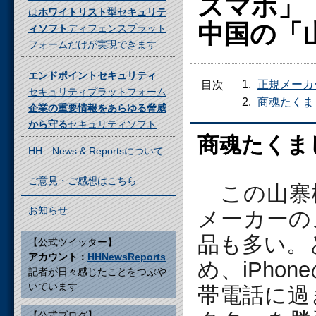
スマホ」
は
ホワイトリスト型セキュリテ
中国の「
ィソフト
ディフェンスプラット
フォームだけが実現できます
エンドポイントセキュリティ
正規メーカ
目次
セキュリティプラットフォーム
商魂たくま
企業の重要情報をあらゆる脅威
から守る
セキュリティソフト
商魂たくま
HH News & Reportsについて
ご意見・ご感想はこちら
この山寨
お知らせ
メーカーの
品も多い。
【公式ツイッター】
アカウント：
HHNewsReports
め、iPh
記者が日々感じたことをつぶや
いています
帯電話に過
【公式ブログ】