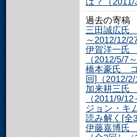
は？（2011/
過去の寄稿
三田誠広氏 電
～2012/12/
伊賀洋一氏 
（2012/5/7～
橋本豪氏 
回]（2012/2/
加来耕三氏 
（2011/9/12
ジョン・キ
読み解く[全3回]
伊藤嘉博氏