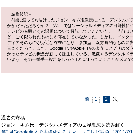
―編集後記－
3回に渡ってお届けしたジョン・キム准教授による「デジタルメ
かがだっただろうか？ 第1回ではソーシャルメディアの可能性につ
テレビの台頭とその課題について解説していただいた。一昔前は
ど、ごく限られたものしか存在していなかった。しかし、インタ
ディアそのものが身近な存在になり、参加型、双方向的なものに変
言えるだろう。また、Google TVやApple TVのようにアプリ
かったテレビの概念が新しく誕生している。激変するデジタルメ
いよう、その一挙手一投足をしっかりと見守っていくことが必要で
前
1
2
次
過去の寄稿
ジョン・キム氏 デジタルメディアの世界潮流を読み解く
第2回Google参入で本格化するスマートテレビ競争（2011/7/1