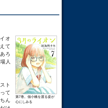
イオ
えて
あろ
場人
スト
って
第7巻。佃小橋を渡る姿が
ちん
心にしみる
だけ