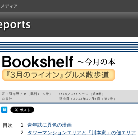
トメディア
『3月のライオン』グルメ散歩道（1）
著：羽海野チカ（既刊1～9巻）
\510／166ページ（第9巻）
白泉社
発売日：2013年10月5日（第9巻）
青年誌に異色の漫画
目次
タワーマンションエリアと「川本家」の佃エリア