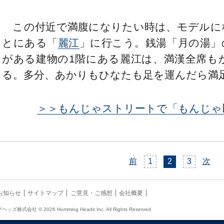
この付近で満腹になりたい時は、モデルに
とにある「
麗江
」に行こう。銭湯「月の湯」
がある建物の1階にある麗江は、満漢全席も
る。多分、あかりもひなたも足を運んだら満
＞＞もんじゃストリートで「もんじゃ
前
1
2
3
次
お知らせ
サイトマップ
ご意見・ご感想
会社概要
ヘッズ株式会社 ©
2026 Humming Heads Inc. All Rights Reserved.