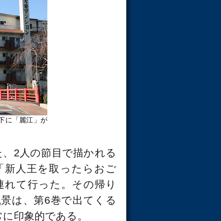
下に「麗江」が
、2人の節目で描かれる
「新人王を取ったらおご
連れて行った。その帰り
景は、第6巻で出てくる
常に印象的である。