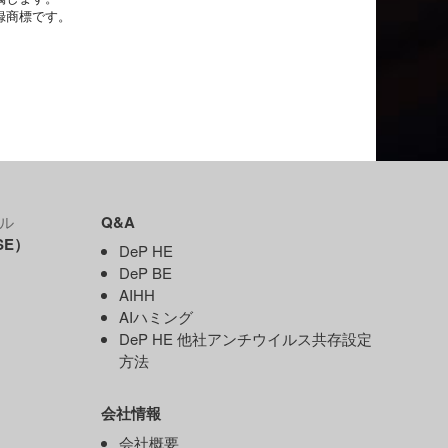
録商標です。
ル
Q&A
SE）
DeP HE
DeP BE
AIHH
AIハミング
DeP HE 他社アンチウイルス共存設定
）
方法
会社情報
）
会社概要