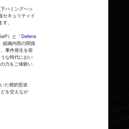
以下ハミングヘッ
情報セキュリティイ
します。
SeP）と
「Defens
、組織内部の関係
と、事件発生を前
ような時代におい
ィの力をご体験い
用いた標的型攻
などを交えなが