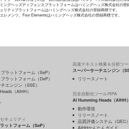
ハミングヘッズディフェンスプラットフォームはハミングヘッズ株式会社の登
キュリティプラットフォームはハミングヘッズ株式会社の登録商標です。
フォーエレメンツ、Four Elementsはハミングヘッズ株式会社の登録商標です。
高速テキスト検索＆分析ツー
スーパーサーチエンジン（S
プラットフォーム（SeP）
プラットフォーム（DeP）
リリースノート
チエンジン（SSE）
g Heads（AIHH）
完全自動化ツール/RPA
AI Humming Heads（AIHH
ブ
動作環境
リリースノート
セキュリティ
品質評価システム（QEC
ラットフォーム（SeP）
AIHHかんたんガイド