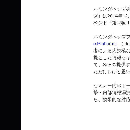
ハミングヘッズ
ズ）は2014年
ベント「第13回 
ハミングヘッズ
e Platform」
（D
者による大規模
提とした情報セ
て、SePの提供
ただければと思
セミナー内のトー
撃・内部情報漏
ら、効果的な対