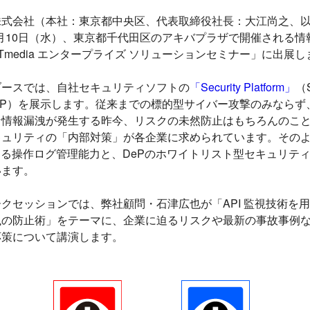
株式会社（本社：東京都中央区、代表取締役社長：大江尚之、
12月10日（水）、東京都千代田区のアキバプラザで開催される
ITmedia エンタープライズ ソリューションセミナー」に出展
ブースでは、自社セキュリティソフトの
「Security Platform」
（
eP）を展示します。従来までの標的型サイバー攻撃のみならず
な情報漏洩が発生する昨今、リスクの未然防止はもちろんのこ
キュリティの「内部対策」が各企業に求められています。その
する操作ログ管理能力と、DePのホワイトリスト型セキュリテ
います。
クセッションでは、弊社顧問・石津広也が「API 監視技術を
洩の防止術」をテーマに、企業に迫るリスクや最新の事故事例
応策について講演します。