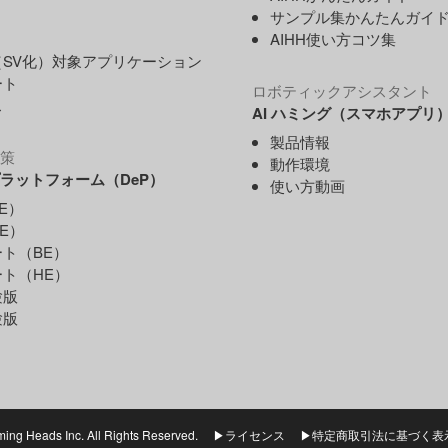
サンプル集かんたんガイ
AIHH使い方コツ集
SV化）対象アプリケーション
ート
ロボティックアシスタント
ス
AI ハミング（スマホアプリ
製品情報
策
動作環境
ラットフォーム（DeP）
使い方動画
E）
E）
ト（BE）
ト（HE）
験版
験版
ng Heads Inc. All Rights Reserved.
▶ライセンス
▶特定商取引法に基づく表