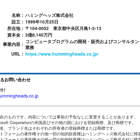
名称：
ハミングヘッズ株式会社
設立：
1999年10月25日
所在地：
〒104-0052 東京都中央区月島1-2-13
資本金：
3億8,140万円
コンピュータプログラムの開発・販売およびコンサルタン
事業内容：
業務
URL：
https://www.hummingheads.co.jp/
るお問い合わせ
281
ummingheads.co.jp
現在のものです。内容については事前の予告なしに変更することがあります。
crosoft Corporationの米国及びその他の国における登録商標、及び商標です。
品名、ブランド名はそれぞれの所有者の登録商標または商標です。
ットフォームの著作権その他一切の知的財産権はハミングヘッズ株式会社に帰
ットフォームの著作権その他一切の知的財産権はハミングヘッズ株式会社に帰