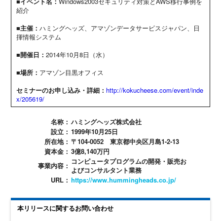
■イベント名：
Windows2003セキュリティ対策とAWS移行事例を
紹介
■主催：
ハミングヘッズ、アマゾンデータサービスジャパン、日
揮情報システム
■開催日：
2014年10月8日（水）
■場所：
アマゾン目黒オフィス
セミナーのお申し込み・詳細：
http://kokucheese.com/event/inde
x/205619/
名称：
ハミングヘッズ株式会社
設立：
1999年10月25日
所在地：
〒104-0052 東京都中央区月島1-2-13
資本金：
3億8,140万円
コンピュータプログラムの開発・販売お
事業内容：
よびコンサルタント業務
URL：
https://www.hummingheads.co.jp/
本リリースに関するお問い合わせ