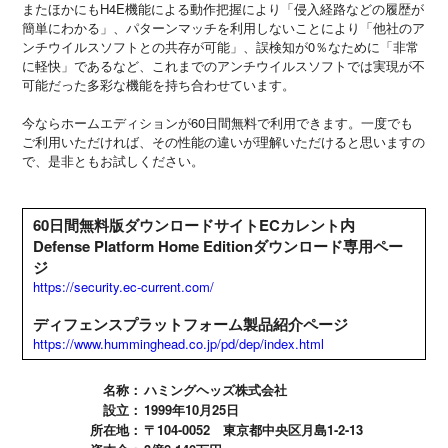
またほかにもH4E機能による動作把握により「侵入経路などの履歴が
簡単にわかる」、パターンマッチを利用しないことにより「他社のア
ンチウイルスソフトとの共存が可能」、誤検知が0％なために「非常
に軽快」であるなど、これまでのアンチウイルスソフトでは実現が不
可能だった多彩な機能を持ち合わせています。
今ならホームエディションが60日間無料で利用できます。一度でも
ご利用いただければ、その性能の違いが理解いただけると思いますの
で、是非ともお試しください。
60日間無料版ダウンロードサイトECカレント内
Defense Platform Home Editionダウンロード専用ペー
ジ
https://security.ec-current.com/
ディフェンスプラットフォーム製品紹介ページ
https://www.humminghead.co.jp/pd/dep/index.html
名称：
ハミングヘッズ株式会社
設立：
1999年10月25日
所在地：
〒104-0052 東京都中央区月島1-2-13