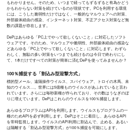
もわかりません。そのため、いつまで経ってもずるずると有為かどう
かもわからない対策を続けているのが現状です。PCを利用する環境
には、こうした脆弱性だけではなく、一般的なマルウェアへの対策、
外部媒体経由の感染、インターネット対策、不正アクセス対策など無
数の課題が存在します。
DePはあらゆる「PC上でやって欲しくないこと」に対応したソフト
ウェアです。そのため、マルウェアや脆弱性、外部媒体経由の感染な
どあらゆる「PC上でやって欲しくないこと」に対応します。わずら
わしく、無駄の多い対策をいつまでも続けるのは今日で終わりにし
て、1本だけですべての対策が簡単に済むDePを使ってみませんか？
100％捕捉する「割込み型迎撃方式」
標的型メール、遠隔操作ウイルス、スパイウェア、トロイの木馬、未
知のウイルス…。世界には5億種ものウイルスがあふれていると言わ
れています。さらには毎秒新種が作られており、その数はうなぎのぼ
りに増えています。DePはこれらのウイルスを100％捕捉します。
あらゆるプログラムはAPIを利用します。ウイルスもプログラムの一
種のためAPIを必ず利用します。DePはそこに着目し、あらゆるAPI
を常時監視します。ウイルスのAPI利用に割込んで、止める、あるい
は隔離する「割込み型迎撃方式」が100％捕捉を可能にします。