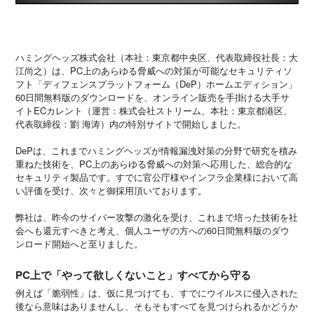
ハミングヘッズ株式会社（本社：東京都中央区、代表取締役社長：大
江尚之）は、PC上のあらゆる脅威への対策が可能なセキュリティソ
フト「ディフェンスプラットフォーム（DeP）ホームエディション」
60日間無料版のダウンロードを、オンライン販売を手掛ける大手サ
イトECカレント（運営：株式会社ストリーム、本社：東京都港区、
代表取締役：劉 海涛）内の特別サイトで開始しました。
DePは、これまでハミングヘッズが情報漏洩対策の分野で研究を積み
重ねた技術を、PC上のあらゆる脅威への対策へ応用した、総合的な
セキュリティ製品です。すでに官公庁様やインフラ企業様において高
い評価を受け、次々と御採用頂いております。
弊社は、昨今のサイバー攻撃の激化を受け、これまで培った技術を社
会へも還元すべきと考え、個人ユーザの方への60日間無料版のダウ
ンロード開始へと至りました。
PC上で「やって欲しくないこと」すべてから守る
例えば「脆弱性」は、仮に見つけても、すでにウイルスに侵入された
後なら意味はありませんし、そもそもすべてを見つけられるかどうか