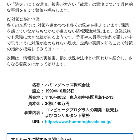
い「過失」による漏洩、被害が大きい「故意」の漏洩について具体的
な事例を交えて警笛を鳴らします。
(3)対策に悩む企業
多くの企業では､対策を進めつつも多くの悩みを抱えています｡課題
を感じていながらもなかなか進まない情報漏洩対策｡また、企業規模
でも意識に大きな差があるようです。予算や人員等の制約が厳しい中
で思うように対策が進められない現状。企業の実態を知ることで対策
の指針を模索してみては・・・。
次回は、情報漏洩の実被害、損失状況や法律との関わりを紹介し、さ
らなる啓蒙をはかって参ります。
名称：
ハミングヘッズ株式会社
設立：
1999年10月25日
所在地：
〒104-0052 東京都中央区月島1-2-13
資本金：
3億8,140万円
コンピュータプログラムの開発・販売お
事業内容：
よびコンサルタント業務
URL：
https://www.hummingheads.co.jp/
本リリースに関するお問い合わせ