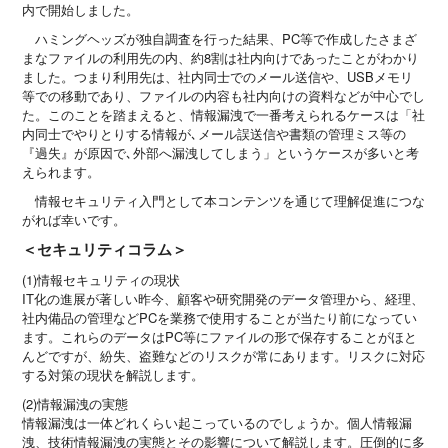
内で開始しました。
ハミングヘッズが独自調査を行った結果、PC等で作成したさまざ
まなファイルの利用先の内、約8割は社内向けであったことがわかり
ました。つまり利用先は、社内同士でのメール送信や、USBメモリ
等での移動であり、ファイルの内容も社内向けの資料などが中心でし
た。このことを踏まえると、情報漏洩で一番考えられるケースは「社
内同士でやりとりする情報が､メール誤送信や書類の管理ミス等の
『過失』が原因で､外部へ漏洩してしまう」というケースが多いと考
えられます。
情報セキュリティ入門として本コンテンツを通じて理解促進につな
がれば幸いです。
＜セキュリティコラム＞
(1)情報セキュリティの現状
IT化の進展が著しい昨今、顧客や研究開発のデータ管理から、経理、
社内備品の管理などPCを業務で使用することが当たり前になってい
ます。これらのデータはPC等にファイルの形で保存することがほと
んどですが、紛失、盗難などのリスクが常にあります。リスクに対応
する対策の現状を解説します。
(2)情報漏洩の実態
情報漏洩は一体どれくらい起こっているのでしょうか。個人情報漏
洩、技術情報漏洩の実態とその影響について解説します。圧倒的に多