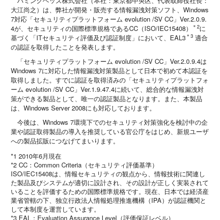
ハミングヘッズ株式会社（本社：東京都中央区、代表取締役社長：
大江尚之）は、弊社が開発・販売する情報漏洩対策ソフト、Windows
7対応「セキュリティプラットフォーム evolution /SV CC」Ver.2.0.9.
＊2
4が、セキュリティの国際標準規格であるCC（ISO/IEC15408）
に
＊3
基づく「ITセキュリティ評価及び認証制度」において、EAL3
適合
の認証を取得したことを発表します。
「セキュリティプラットフォーム evolution /SV CC」Ver.2.0.9.4は
Windows 7に対応した情報漏洩対策製品として日本で初めて本認証を
取得しました。すでに認証を取得済みの「セキュリティプラットフォ
ーム evolution /SV CC」Ver.1.9.47.4に続いて、総合的な情報漏洩対
策ができる製品として、唯一の認証製品となります。また、本製品
は、Windows Server 2008にも対応しております。
今後は、Windows 7環境下でのセキュリティ対策強化を検討中の企
業や認証取得製品の導入を推奨している官公庁をはじめ、新規ユーザ
への製品拡販につなげてまいります。
*1 2010年6月現在
*2 CC：Common Criteria（セキュリティ評価基準）
ISO/IEC15408は、情報セキュリティの観点から、情報技術に関連し
た製品及びシステムが適切に設計され、その設計が正しく実装されて
いることを評価するための国際標準規格です。現在、日本では経済産
業省管轄の下、独立行政法人情報処理推進機構（IPA）が認証機関と
して本制度を運営しています。
*3 EAL：Evaluation Assurance Level（評価保証レベル）