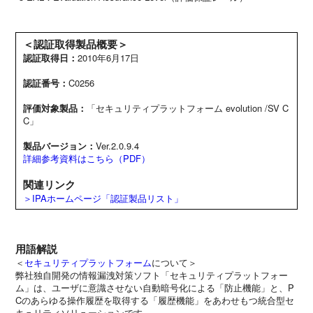
＜認証取得製品概要＞
認証取得日：
2010年6月17日
認証番号：
C0256
評価対象製品：
「セキュリティプラットフォーム evolution /SV C
C」
製品バージョン：
Ver.2.0.9.4
詳細参考資料はこちら（PDF）
関連リンク
＞IPAホームページ「認証製品リスト」
用語解説
＜
セキュリティプラットフォーム
について＞
弊社独自開発の情報漏洩対策ソフト「セキュリティプラットフォー
ム」は、ユーザに意識させない自動暗号化による「防止機能」と、P
Cのあらゆる操作履歴を取得する「履歴機能」をあわせもつ統合型セ
キュリティソリューションです。