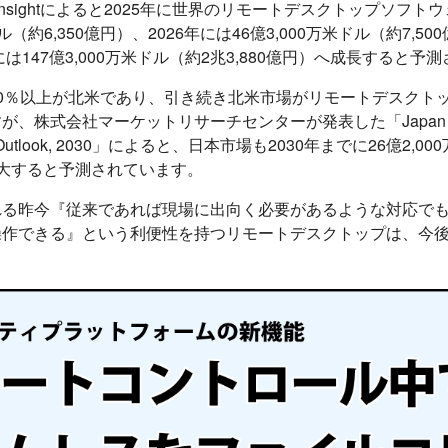
iness Insightによると2025年に世界のリモートデスクトップソ
ドル（約6,350億円）、2026年には46億3,000万米ドル（約7,5
には147億3,000万米ドル（約2兆3,880億円）へ成長すると予
0％以上が北米であり、引き続き北米市場がリモートデスクト
、株式会社マーケットリサーチセンターが発表した「Japan Remo
rket Outlook, 2030」によると、日本市場も2030年までに26億2,0
大すると予測されています。
れる昨今『従来であれば現場に出向く必要があるような対応で
操作できる』という利便性を持つリモートデスクトップは、今
。