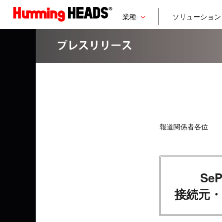
業種
ソリューション
報道関係者各位
S
接続元