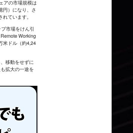
フトウェアの市場規模は
00億円）になり、さ
測されています。
ップ市場をけん引
te Working
00万米ドル（約4,24
も、移動をせずに
後も拡大の一途を