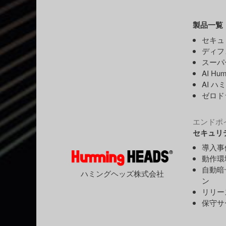
製品一覧
セキュ
ディフ
スーパ
AI Hu
AI ハ
ゼロド
エンドポ
セキュリ
導入事
動作環
自動暗
ハミングヘッズ株式会社
ン
リリー
保守サ