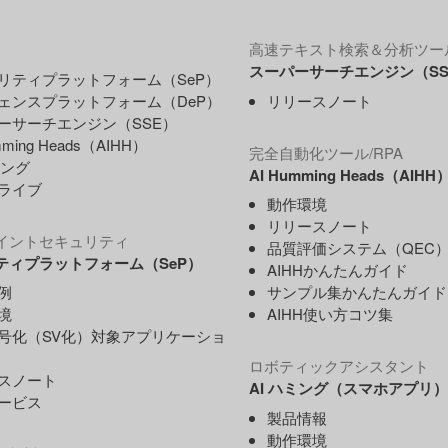
高速テキスト検索＆分析ツー
スーパーサーチエンジン（SS
リティプラットフォーム（SeP）
ェンスプラットフォーム（DeP）
リリースノート
ーサーチエンジン（SSE）
mming Heads（AIHH）
完全自動化ツール/RPA
ミング
AI Humming Heads（AIHH
ライブ
動作環境
リリースノート
イントセキュリティ
品質評価システム（QEC
ティプラットフォーム（SeP）
AIHHかんたんガイド
例
サンプル集かんたんガイド
境
AIHH使い方コツ集
号化（SV化）対象アプリケーショ
ロボティックアシスタント
スノート
AI ハミング（スマホアプリ）
ービス
製品情報
動作環境