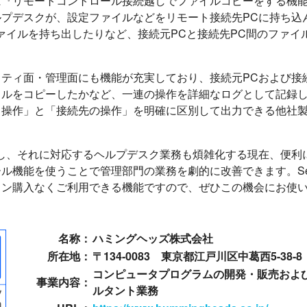
に『リモートコントロール接続越しでファイルコピーをする機
ルプデスクが、設定ファイルなどをリモート接続先PCに持ち込
ァイルを持ち出したりなど、接続元PCと接続先PC間のファイ
ティ面・管理面にも機能が充実しており、接続元PCおよび接
イルをコピーしたかなど、一連の操作を詳細なログとして記録
る操作」と「接続先の操作」を明確に区別して出力できる他社
。
し、それに対応するヘルプデスク業務も煩雑化する現在、便利に
ル機能を使うことで管理部門の業務を劇的に改善できます。S
ョン購入なくご利用できる機能ですので、ぜひこの機会にお使
名称：
ハミングヘッズ株式会社
所在地：
〒134-0083 東京都江戸川区中葛西5-38-8
コンピュータプログラムの開発・販売およ
事業内容：
ルタント業務