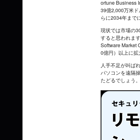
ortune Bus
39億2,000万米
らに2034年まで
現状では市場の3
すると思われますが
Software Ma
0億円）以上に拡
人手不足が叫ば
パソコンを遠隔
たどるでしょう