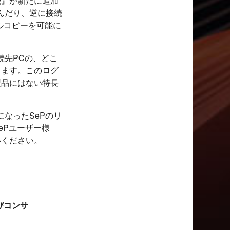
能』が新たに追加
んだり、逆に接続
ルコピーを可能に
続先PCの、どこ
します。このログ
製品にはない特長
なったSePのリ
ePユーザー様
いください。
びコンサ