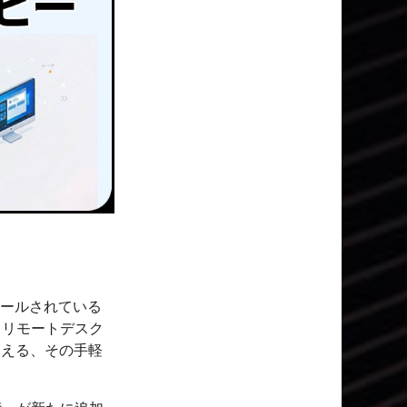
トールされている
るリモートデスク
使える、その手軽