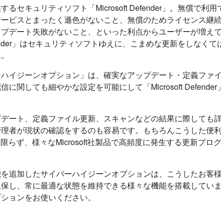
が提供するセキュリティソフト「Microsoft Defender」。無償
サービスとまったく遜色がないこと、無償のためライセンス継
ップデート失敗がないこと、といった利点からユーザーが増え
t Defender」はセキュリティソフトゆえに、こまめな更新をしな
ん。
ーハイジーンオプション」は、確実なアップデート・定義ファ
に関しても細やかな設定を可能にして「Microsoft Defend
プデート、定義ファイル更新、スキャンなどの結果に際しても
理者が現状の確認をするのも容易です。もちろんこうした便利な
der」に限らず、様々なMicrosoft社製品で高頻度に発生する更新プ
能を追加したサイバーハイジーンオプションは、こうしたお客
担保し、常に最適な状態を維持できる様々な機能を搭載してい
プションをお使いください。