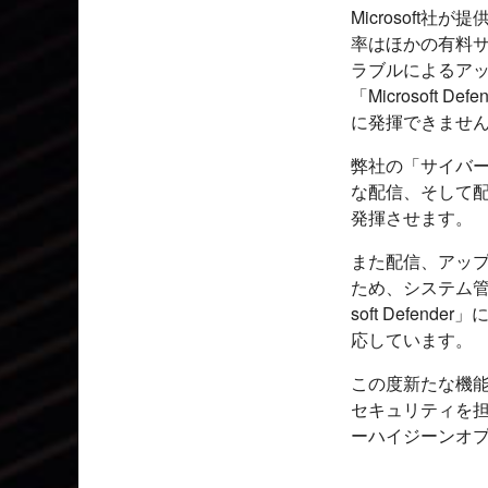
Microsoft社
率はほかの有料
ラブルによるア
「Microsof
に発揮できませ
弊社の「サイバ
な配信、そして配信
発揮させます。
また配信、アッ
ため、システム管
soft Defen
応しています。
この度新たな機
セキュリティを
ーハイジーンオ