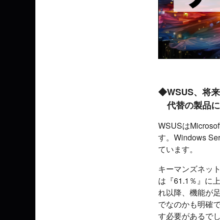
◆WSUS、将
代替の製品に
WSUSはMicr
す。Windows
ています。
キーマンズネット
は『61.1％』に
れ以降、機能が
でなのかも明確で
す必要があるで