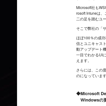
Microsoft社
rosoft In
二の足を踏むユ
そこで弊社の「
ほぼ100％の成
信とユニキャス
動アップデート
一目でわかるUI
えます。
さらには、この度に
のになっていま
◆Microsof
Windows