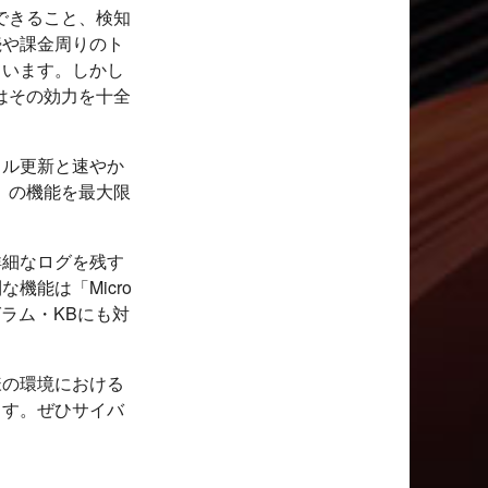
で利用できること、検知
続や課金周りのト
ています。しかし
くてはその効力を十全
イル更新と速やか
er」の機能を最大限
詳細なログを残す
機能は「Micro
ログラム・KBにも対
様の環境における
ます。ぜひサイバ