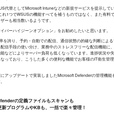
もWSUS代替としてMicrosoft Intuneなどの新規サービスを提示し
tuneは、これ1つでWSUSの機能すべてを補うものではなく、また有
ーザーも相当数いるようです。
サイバーハイジーンオプション」をお勧めしたいと思います。
功率を誇り、予約・自動での配信、通信状態の的確な判断によ
ト配信手段の使い分け、業務中のストレスフリーな配信機能に
機能などによりサーバー負荷も低くなっています。進捗状況や
になっており、こうした多くの便利な機能でお客様のIT衛生管
アップデートで実装しましたMicrosoft Defenderの管理
す。
t Defenderの定義ファイルもスキャンも
の更新プログラムやKBも、一括で楽々管理！