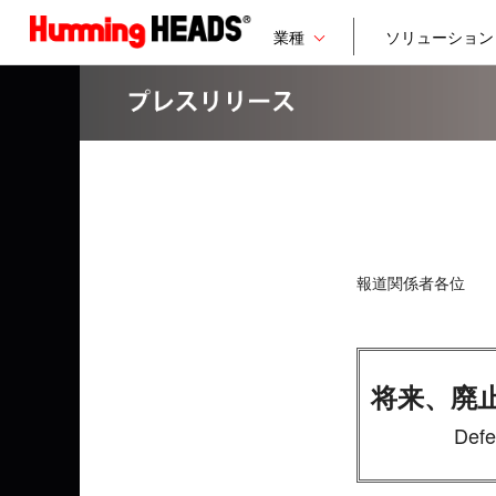
業種
ソリューション
報道関係者各位
将来、廃止
De