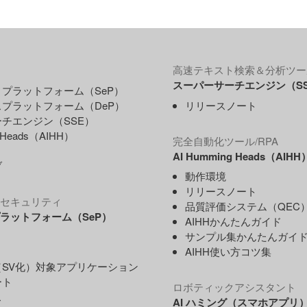
高速テキスト検索＆分析ツー
スーパーサーチエンジン（S
プラットフォーム（SeP）
プラットフォーム（DeP）
リリースノート
チエンジン（SSE）
g Heads（AIHH）
完全自動化ツール/RPA
AI Humming Heads（AIHH
ブ
動作環境
リリースノート
セキュリティ
品質評価システム（QEC
ラットフォーム（SeP）
AIHHかんたんガイド
サンプル集かんたんガイ
AIHH使い方コツ集
SV化）対象アプリケーション
ート
ロボティックアシスタント
ス
AI ハミング（スマホアプリ