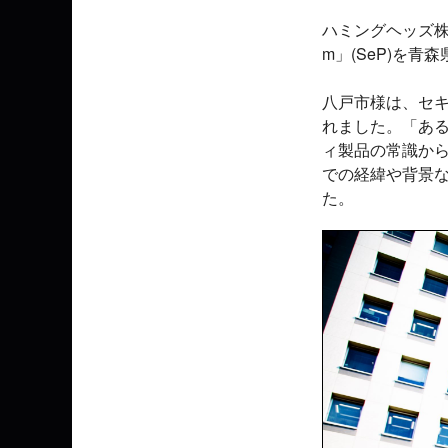
ハミングヘッズ株式
m」(SeP)を
八戸市様は、セキ
れました。「あ
ィ製品の常識から
での経緯や背景
た。