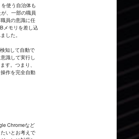
リを使う自治体も
たが、一部の職員
と職員の意識に任
Bメモリを差し込
れました。
が検知して自動で
に意識して実行し
します。つまり、
な操作を完全自動
 Chromeなど
きたいとお考えで