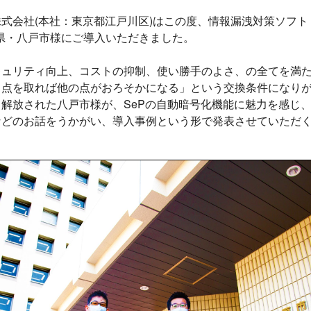
会社(本社：東京都江戸川区)はこの度、情報漏洩対策ソフト「Securi
青森県・八戸市様にご導入いただきました。
ュリティ向上、コストの抑制、使い勝手のよさ、の全てを満た
る点を取れば他の点がおろそかになる」という交換条件になり
解放された八戸市様が、SePの自動暗号化機能に魅力を感じ
などのお話をうかがい、導入事例という形で発表させていただ