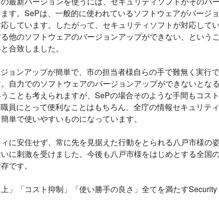
アの最新バージョンを使うには、セキュリティソフトがそのバ
ます。SePは、一般的に使われているソフトウェアがバージ
対応しています。したがって、セキュリティソフトが対応して
する他のソフトウェアのバージョンアップができない、という
件と合致しました。
ージョンアップが簡単で、市の担当者様自らの手で難無く実行
す。自力でのソフトウェアのバージョンアップができないとな
うことも考えられますが、SePの場合そのような手間もコス
般職員にとって便利なことはもちろん、全庁の情報セキュリテ
も簡単で使いやすいものになっています。
ティに安住せず、常に先を見据えた行動をとられる八戸市様の
大いに刺激を受けました。今後も八戸市様をはじめとする全国
所存です。
」「コスト抑制」「使い勝手の良さ」全てを満たすSecurity Pl