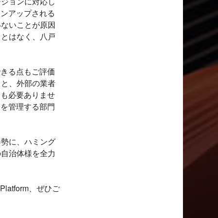
ージョンに対応し
ョンアップされる
いないことが原因
ことはなく、八戸
できる点もご評価
ると、外部の業者
トも必要ありませ
ィを管理する部門
姿勢に、ハミング
の自治体様を全力
atform、ぜひご