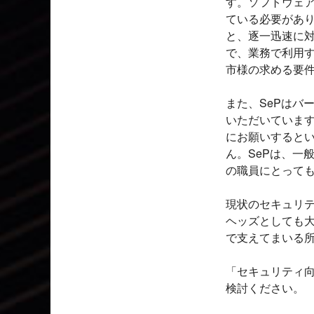
す。ソフトウェ
ている必要があり
と、逐一迅速に
で、業務で利用
市様の求める要
また、SePはバ
いただいていま
にお願いするとい
ん。SePは、一
の職員にとって
現状のセキュリ
ヘッズとしても
で支えてまいる
「セキュリティ向上
検討ください。