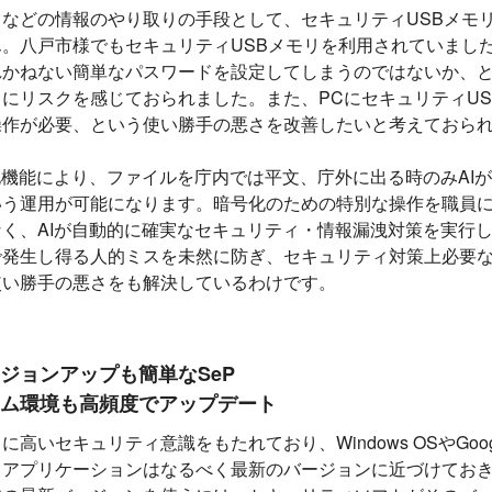
などの情報のやり取りの手段として、セキュリティUSBメモ
。八戸市様でもセキュリティUSBメモリを利用されていまし
れかねない簡単なパスワードを設定してしまうのではないか、
にリスクを感じておられました。また、PCにセキュリティUS
操作が必要、という使い勝手の悪さを改善したいと考えておら
化機能により、ファイルを庁内では平文、庁外に出る時のみAI
いう運用が可能になります。暗号化のための特別な操作を職員
く、AIが自動的に確実なセキュリティ・情報漏洩対策を実行
で発生し得る人的ミスを未然に防ぎ、セキュリティ対策上必要
使い勝手の悪さをも解決しているわけです。
ジョンアップも簡単なSeP
ム環境も高頻度でアップデート
高いセキュリティ意識をもたれており、Windows OSやGoogle
、アプリケーションはなるべく最新のバージョンに近づけてお