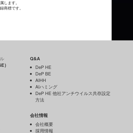
帰属します。
登録商標です。
ル
Q&A
SE）
DeP HE
DeP BE
AIHH
AIハミング
DeP HE 他社アンチウイルス共存設定
）
方法
会社情報
）
会社概要
ド
採用情報