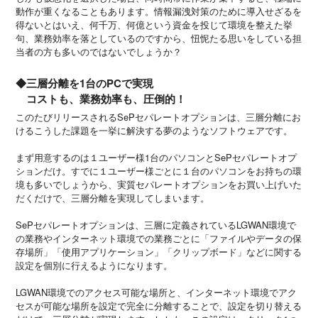
動作が重くなることもあります。情報漏洩対策のために導入せざるを
得ないとはいえ、何千万、何億という資金を投じて環境を整えた挙
句、業務効率を落としているのですから、忸怩たる思いをしている担
当者の方も多いのではないでしょうか？
◆三層分離を1台のPCで実現
コストも、業務効率も、圧倒的！
このたびリリースされるSePセパレートオプションは、三層分離にお
けるこうした課題を一挙に解決する夢のようなソフトウェアです。
まず用意するのは１ユーザー様1台のパソコンとSePセパレートオプ
ションだけ。すでに１ユーザー様ごとに１台のパソコンをお持ちの環
境も多いでしょうから、実質セパレートオプションをお買い上げいた
だくだけで、三層分離を実現してしまいます。
SePセパレートオプションは、三層に定義されているLGWAN環境で
の業務やインターネット環境での業務ごとに「ファイルやデータの保
存場所」「使用アプリケーション」「クリップボード」などに関する
設定を個別に行えるようになります。
LGWAN環境でのアクセス可能な場所と、インターネット環境でアク
セスが可能な場所を設定で完全に分離することで、設定を切り替える