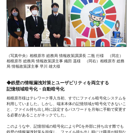
（写真中央）相模原市 総務局 情報政策課課長 二瓶 行様 （同左）
相模原市 総務局 情報政策課主事 織田 遥様 （同右）相模原市 総務
局 情報政策課主事 早川 雄大様
◆鉄壁の情報漏洩対策とユーザビリティを両立する
記憶領域暗号化・自動暗号化
相模原市様はテレワーク導入当初、すでにファイル暗号化システムを
利用していました。しかし、端末本体の記憶領域が暗号化できないこ
と、ファイル持ち出し時に設定するパスワードを月毎に手動で変更す
る必要があることがネックでした。
このような中、記憶領域の暗号化によりPCを外部に持ち出す際でも
鉄壁の情報漏洩対策を担保し、ファイル持ち出し時には職員が特別な