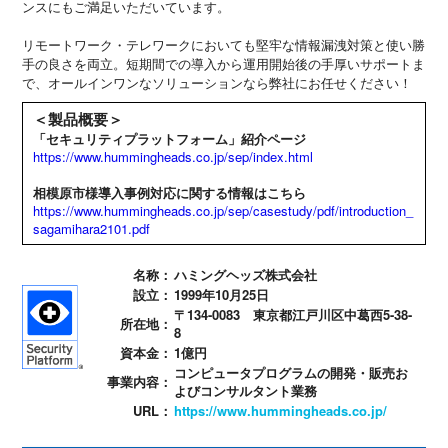
ンスにもご満足いただいています。
リモートワーク・テレワークにおいても堅牢な情報漏洩対策と使い勝
手の良さを両立。短期間での導入から運用開始後の手厚いサポートま
で、オールインワンなソリューションなら弊社にお任せください！
＜製品概要＞
「セキュリティプラットフォーム」紹介ページ
https://www.hummingheads.co.jp/sep/index.html
相模原市様導入事例対応に関する情報はこちら
https://www.hummingheads.co.jp/sep/casestudy/pdf/introduction_
sagamihara2101.pdf
名称：
ハミングヘッズ株式会社
設立：
1999年10月25日
〒134-0083 東京都江戸川区中葛西5-38-
所在地：
8
資本金：
1億円
コンピュータプログラムの開発・販売お
事業内容：
よびコンサルタント業務
URL：
https://www.hummingheads.co.jp/