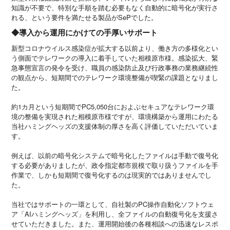
知識が不要で、特別な手順を踏む必要もなく自動的に暗号化が実行さ
れる、という要件を満たせる製品がSePでした。
◆導入から運用にかけての手厚いサポート
新型コロナウイルス感染症が拡大する以前より、働き方の多様化とい
う側面でテレワークの導入に着手していた相模原市様。感染拡大、緊
急事態宣言の発令を受け、職員の感染防止及び行政事務の業務継続性
の観点から、短期間でのテレワーク環境整備が喫緊の課題となりまし
た。
約1カ月という短期間でPC5,050台におよぶセキュアなテレワーク環
境の整備を実現された相模原市様ですが、環境構築から運用にわたる
当社ハミングヘッズの支援体制の厚さを高く評価していただいていま
す。
例えば、以前の暗号化システムで暗号化したファイルは手動で復号化
する必要がありましたが、政令指定都市規模で取り扱うファイルを手
作業で、しかも短期間で復号化するのは現実的ではありませんでし
た。
当社ではサポートの一環として、自社製のPC操作自動化ソフトウェ
ア「AIハミングヘッズ」を利用し、全ファイルの自動復号化を支援さ
せていただきました。また、運用開始後の各種相談への迅速なレスポ