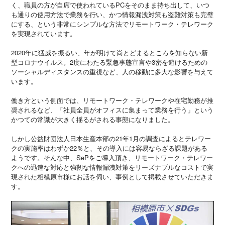
く、職員の方が自席で使われているPCをそのまま持ち出して、いつ
も通りの使用方法で業務を行い、かつ情報漏洩対策も盗難対策も完璧
にする、という非常にシンプルな方法でリモートワーク・テレワーク
を実現されています。
2020年に猛威を振るい、年が明けて尚とどまるところを知らない新
型コロナウイルス。2度にわたる緊急事態宣言や3密を避けるための
ソーシャルディスタンスの重視など、人の移動に多大な影響を与えて
います。
働き方という側面では、リモートワーク・テレワークや在宅勤務が推
奨されるなど、「社員全員がオフィスに集まって業務を行う」という
かつての常識が大きく揺るがされる事態になりました。
しかし公益財団法人日本生産本部の21年1月の調査によるとテレワー
クの実施率はわずか22％と、その導入には容易ならざる課題がある
ようです。そんな中、SePをご導入頂き、リモートワーク・テレワー
クへの迅速な対応と強靭な情報漏洩対策をリーズナブルなコストで実
現された相模原市様にお話を伺い、事例として掲載させていただきま
す。