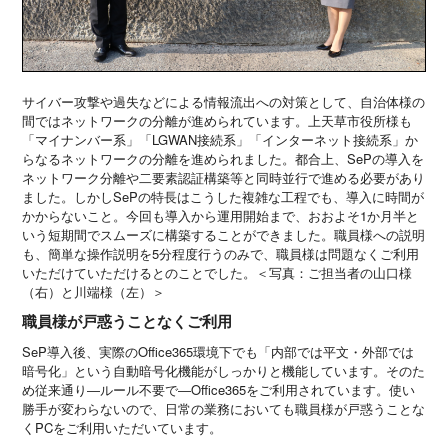
サイバー攻撃や過失などによる情報流出への対策として、自治体様の
間ではネットワークの分離が進められています。上天草市役所様も
「マイナンバー系」「LGWAN接続系」「インターネット接続系」か
らなるネットワークの分離を進められました。都合上、SePの導入を
ネットワーク分離や二要素認証構築等と同時並行で進める必要があり
ました。しかしSePの特長はこうした複雑な工程でも、導入に時間が
かからないこと。今回も導入から運用開始まで、おおよそ1か月半と
いう短期間でスムーズに構築することができました。職員様への説明
も、簡単な操作説明を5分程度行うのみで、職員様は問題なくご利用
いただけていただけるとのことでした。＜写真：ご担当者の山口様
（右）と川端様（左）＞
職員様が戸惑うことなくご利用
SeP導入後、実際のOffice365環境下でも「内部では平文・外部では
暗号化」という自動暗号化機能がしっかりと機能しています。そのた
め従来通り―ルール不要で―Office365をご利用されています。使い
勝手が変わらないので、日常の業務においても職員様が戸惑うことな
くPCをご利用いただいています。