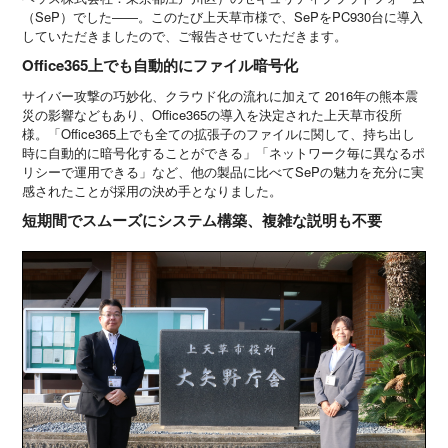
（SeP）でした――。このたび上天草市様で、SePをPC930台に導入
していただきましたので、ご報告させていただきます。
Office365上でも自動的にファイル暗号化
サイバー攻撃の巧妙化、クラウド化の流れに加えて 2016年の熊本震
災の影響などもあり、Office365の導入を決定された上天草市役所
様。「Office365上でも全ての拡張子のファイルに関して、持ち出し
時に自動的に暗号化することができる」「ネットワーク毎に異なるポ
リシーで運用できる」など、他の製品に比べてSePの魅力を充分に実
感されたことが採用の決め手となりました。
短期間でスムーズにシステム構築、複雑な説明も不要