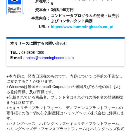
所在地：
8
資本金：
3億8,140万円
コンピュータプログラムの開発・販売お
事業内容：
よびコンサルタント業務
URL：
https://www.hummingheads.co.jp/
本リリースに関するお問い合わせ
TEL：
03-6808-1300
E-mail：
sales@hummingheads.co.jp
※本内容は、発表日現在のものです。内容については事前の予告なし
に変更することがあります。
※Windowsは米国Microsoft Corporationの米国及びその他の国におけ
る登録商標、及び商標です。
※記載されている商品名、ブランド名はそれぞれの所有者の登録商標
または商標です。
※セキュリティプラットフォーム、ディフェンスプラットフォームの
著作権その他一切の知的財産権はハミングヘッズ株式会社に帰属しま
す。
※ハミングヘッズ、ハミングヘッズセキュリティプラットフォーム、
ハミングヘッズディフェンスプラットフォームはハミングヘッズ株式