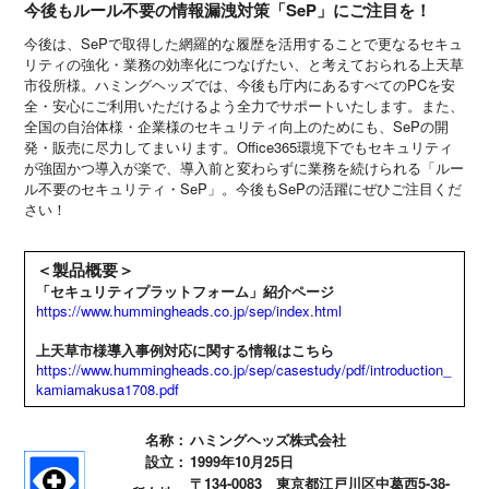
今後もルール不要の情報漏洩対策「SeP」にご注目を！
今後は、SePで取得した網羅的な履歴を活用することで更なるセキュ
リティの強化・業務の効率化につなげたい、と考えておられる上天草
市役所様。ハミングヘッズでは、今後も庁内にあるすべてのPCを安
全・安心にご利用いただけるよう全力でサポートいたします。また、
全国の自治体様・企業様のセキュリティ向上のためにも、SePの開
発・販売に尽力してまいります。Office365環境下でもセキュリティ
が強固かつ導入が楽で、導入前と変わらずに業務を続けられる「ルー
ル不要のセキュリティ・SeP」。今後もSePの活躍にぜひご注目くだ
さい！
＜製品概要＞
「セキュリティプラットフォーム」紹介ページ
https://www.hummingheads.co.jp/sep/index.html
上天草市様導入事例対応に関する情報はこちら
https://www.hummingheads.co.jp/sep/casestudy/pdf/introduction_
kamiamakusa1708.pdf
名称：
ハミングヘッズ株式会社
設立：
1999年10月25日
〒134-0083 東京都江戸川区中葛西5-38-