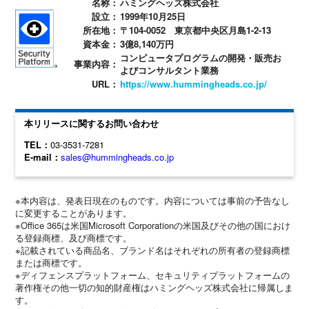
名称：
ハミングヘッズ株式会社
設立：
1999年10月25日
所在地：
〒104-0052 東京都中央区月島1-2-13
資本金：
3億8,140万円
コンピュータプログラムの開発・販売お
事業内容：
よびコンサルタント業務
URL：
https://www.hummingheads.co.jp/
本リリースに関するお問い合わせ
TEL：
03-3531-7281
E-mail：
sales@hummingheads.co.jp
※本内容は、発表日現在のものです。内容については事前の予告なし
に変更することがあります。
※Office 365は米国Microsoft Corporationの米国及びその他の国におけ
る登録商標、及び商標です。
※記載されている商品名、ブランド名はそれぞれの所有者の登録商標
または商標です。
※ディフェンスプラットフォーム、セキュリティプラットフォームの
著作権その他一切の知的財産権はハミングヘッズ株式会社に帰属しま
す。