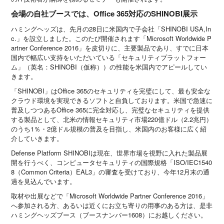
会場の自社ブースでは、Office 365対応のSHINOBI展示
ハミングヘッズは、先月の28日に米国内で子会社「SHINOBI USA,In
c.」を設立しました。このたび開催されます「Microsoft Worldwide P
artner Conference 2016」を皮切りに、主要製品であり、すでに日本
国内で幅広い支持をいただいている「セキュリティプラットフォー
ム」（英名：SHINOBI（仮称））の性能を米国内でアピールしてい
きます。
「SHINOBI」はOffice 365のセキュリティを完璧にして、最も安全な
クラウド環境を実現できるソフトと自負しております。米国で急速に
普及しつつあるOffice 365に完全対応し、完璧なセキュリティを提供
する製品として、北米の情報セキュリティ市場220億ドル（2.2兆円）
のうち1％・2億ドル規模の普及を目指し、米国内のお客様に広く紹
介していきます。
Defense Platform SHINOBIは現在、世界市場を視野に入れた製品展
開を行うべく、コンピュータセキュリティの国際規格「ISO/IEC1540
8（Common Criteria）EAL3」の審査を受けており、今年12月末の通
過を見込んでいます。
取材や出展などで「Microsoft Worldwide Partner Conference 2016」
へ参加される方、あるいは近くにお立ち寄りの用事のある方は、是非
ハミングヘッズブース（ブースナンバー1608）にお越しください。