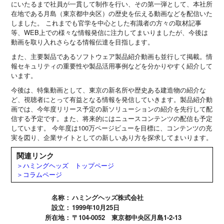
にいたるまで社員が一貫して制作を行い、その第一弾として、本社所
在地である月島（東京都中央区）の歴史を伝える動画などを配信いた
しました。 これまでも官学を中心とした有識者の方々の取材記事
等、WEB上での様々な情報発信に注力してまいりましたが、今後は
動画を取り入れさらなる情報伝達を目指します。
また、主要製品であるソフトウェア製品紹介動画も並行して掲載。情
報セキュリティの重要性や製品活用事例などを分かりやすく紹介して
います。
今後は、特集動画として、東京の新名所や歴史ある建造物の紹介な
ど、視聴者にとって有益となる情報を発信していきます。製品紹介動
画では、今年度リリース予定の新ソリューションの紹介を先行して配
信する予定です。また、将来的にはニュースコンテンツの配信も予定
しています。 今年度は100万ページビューを目標に、コンテンツの充
実を図り、企業サイトとしての新しいあり方を探求してまいります。
関連リンク
＞ハミングヘッズ トップページ
＞コラムページ
名称：
ハミングヘッズ株式会社
設立：
1999年10月25日
所在地：
〒104-0052 東京都中央区月島1-2-13