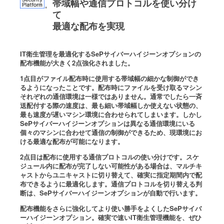
帯域幅や通信プロトコルを使い分け
て
最適な配布を実現
IT衛生管理を最適化するSePサイバーハイジーンオプションの
配布機能が大きく2点強化されました。
1点目がファイル配布時に使用する帯域幅の細かな制御ができ
るようになったことです。配布時にファイルを受け取るマシン
それぞれの通信環境は一様ではありません。通常でしたら一斉
送配付する際の速度は、最も細い帯域幅しか使えない状態の、
最も速度が遅いマシン環境に合わせられてしまいます。しかし
SePサイバーハイジーンオプションは異なる通信環境にいる
個々のマシンに合わせて通信の制御ができるため、現環境にお
ける最適な配布が可能になります。
2点目は配布に使用する通信プロトコルの使い分けです。スケ
ジュール内に配布が完了しない可能性がある場合は、マルチキ
ャストからユニキャストに切り替えて、確実に指定期間内で配
布できるように最適化します。通信プロトコルを切り替える判
断は、SePサイバーハイジーンオプションが自動で行います。
配布機能をさらに強化してより使い勝手をよくしたSePサイバ
ーハイジーンオプション。確実で速いIT衛生管理機能を、ぜひ