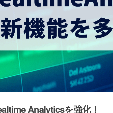
ealtime Analyticsを強化！