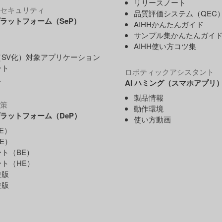
リリースノート
セキュリティ
品質評価システム（QEC
ラットフォーム（SeP）
AIHHかんたんガイド
サンプル集かんたんガイ
AIHH使い方コツ集
SV化）対象アプリケーション
ート
ロボティックアシスタント
ス
AI ハミング（スマホアプリ
製品情報
策
動作環境
ラットフォーム（DeP）
使い方動画
E）
E）
ト（BE）
ト（HE）
験版
験版