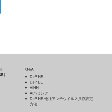
ル
Q&A
SE）
DeP HE
DeP BE
AIHH
AIハミング
DeP HE 他社アンチウイルス共存設定
）
方法