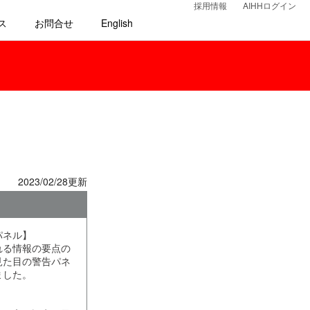
採用情報
AIHHログイン
ス
お問合せ
English
2023/02/28更新
パネル】
れる情報の要点の
見た目の警告パネ
ました。
】