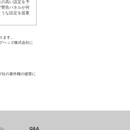
性の高い設定を予
で警告パネルが何
ような設定を提案
ります。
グヘッズ株式会社に
ズ社の著作権の侵害に
ル
Q&A