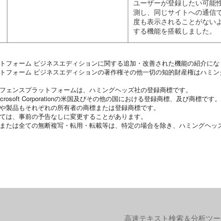
ユーザーが登録したい可能
測し、同じサイトへの通信
度も表示されることがない
する機能を搭載しました。
ットフォーム ビジネスエディションに関する追加・改善された機能の紹介にな
ットフォーム ビジネスエディションの著作権その他一切の知的財産権はハミン
ィフェンスプラットフォームは、ハミングヘッズ社の登録商標です。
Microsoft Corporationの米国及びその他の国における登録商標、及び商標です。
名や製品もそれぞれの所有者の商標または登録商標です。
いては、事前の予告なしに変更することがあります。
・または全ての無断複写・転用・転載等は、特定の場合を除き、ハミングヘッ
高速テキスト検索＆分析ツー