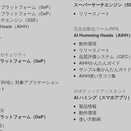
スーパーサーチエンジン（S
プラットフォーム（SeP）
プラットフォーム（DeP）
リリースノート
チエンジン（SSE）
g Heads（AIHH）
完全自動化ツール/RPA
AI Humming Heads（AIHH
ブ
動作環境
リリースノート
セキュリティ
品質評価システム（QEC
ラットフォーム（SeP）
AIHHかんたんガイド
サンプル集かんたんガイ
AIHH使い方コツ集
SV化）対象アプリケーション
ート
ロボティックアシスタント
ス
AI ハミング（スマホアプリ
製品情報
策
動作環境
ラットフォーム（DeP）
使い方動画
E）