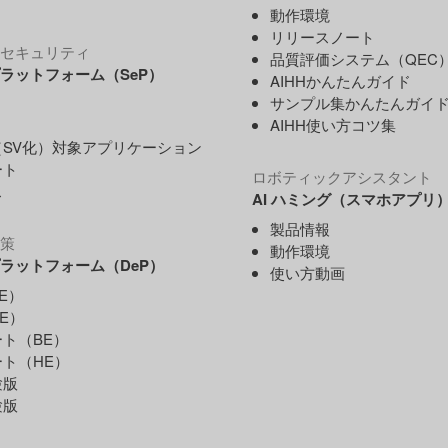
動作環境
リリースノート
セキュリティ
品質評価システム（QEC
ラットフォーム（SeP）
AIHHかんたんガイド
サンプル集かんたんガイ
AIHH使い方コツ集
SV化）対象アプリケーション
ート
ロボティックアシスタント
ス
AI ハミング（スマホアプリ
製品情報
策
動作環境
ラットフォーム（DeP）
使い方動画
E）
E）
ト（BE）
ト（HE）
験版
験版