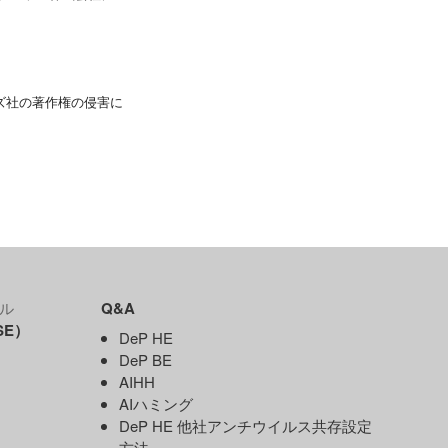
ズ社の著作権の侵害に
ル
Q&A
SE）
DeP HE
DeP BE
AIHH
AIハミング
DeP HE 他社アンチウイルス共存設定
）
方法