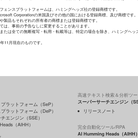
ィフェンスプラットフォームは、ハミングヘッズ社の登録商標です。
Microsoft Corporationの米国及びその他の国における登録商標、及び商標です。
名や製品もそれぞれの所有者の商標または登録商標です。
いては、事前の予告なしに変更することがあります。
・または全ての無断複写・転用・転載等は、特定の場合を除き、ハミングヘッ
9年11月現在のものです。
高速テキスト検索＆分析ツー
スーパーサーチエンジン（S
プラットフォーム（SeP）
プラットフォーム（DeP）
リリースノート
チエンジン（SSE）
g Heads（AIHH）
完全自動化ツール/RPA
AI Humming Heads（AIHH
ブ