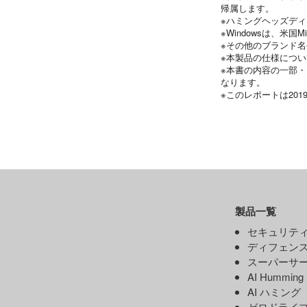
帰属します。
※ハミングヘッズデ
※Windowsは、米国
※その他のブランド
※本製品の仕様につ
※本書の内容の一部
なります。
※このレポートは201
製品一覧
セキュリティ
ディフェンス
スーパーサー
AI Hummin
AI ハミング
ゼロドライ